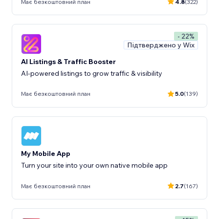
Має безкоштовний план
4.8
(322)
- 22%
Підтверджено у Wix
AI Listings & Traffic Booster
AI-powered listings to grow traffic & visibility
Має безкоштовний план
5.0
(139)
My Mobile App
Turn your site into your own native mobile app
Має безкоштовний план
2.7
(167)