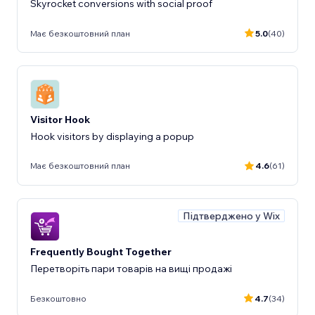
Skyrocket conversions with social proof
Має безкоштовний план
5.0
(40)
Visitor Hook
Hook visitors by displaying a popup
Має безкоштовний план
4.6
(61)
Підтверджено у Wix
Frequently Bought Together
Перетворіть пари товарів на вищі продажі
Безкоштовно
4.7
(34)