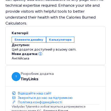
technical expertise required. Enhance your site and
provide visitors with helpful tools to better
understand their health with the Calories Burned
Категорії
Елементи дизайну
Калькулятори
Доступно:
Цей додаток доступний у всьому світі.
Мови додатка:
Англійська
Розробник додатка
T
TinyLinks
Відвідайте наш сайт
Зверніться до нас за підтримкою
Політика конфіденційності
Vladyslav Tytarenko зобов’язується дотримуватися
торгового права ЄС.
Дізнатися більше