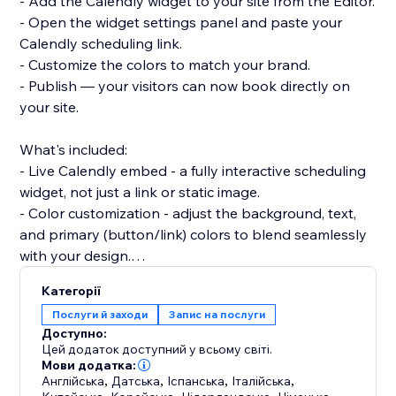
- Add the Calendly widget to your site from the Editor.
- Open the widget settings panel and paste your
Calendly scheduling link.
- Customize the colors to match your brand.
- Publish — your visitors can now book directly on
your site.
What's included:
- Live Calendly embed - a fully interactive scheduling
widget, not just a link or static image.
- Color customization - adjust the background, text,
and primary (button/link) colors to blend seamlessly
with your design.
- Automatic widget placement - the widget is added
Категорії
to your site on install, ready to configure.
Послуги й заходи
Запис на послуги
- Step-by-step dashboard guide - an in-app
Доступно:
walkthrough shows you exactly how to get set up.
Цей додаток доступний у всьому світі.
Мови додатка:
Англійська
,
Датська
,
Іспанська
,
Італійська
,
Need help?