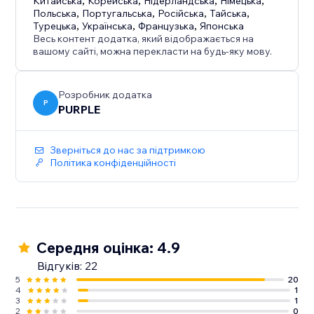
Китайська
,
Корейська
,
Нідерландська
,
Німецька
,
- Reach out anytime at apps-support@prpl.io —
Польська
,
Португальська
,
Російська
,
Тайська
,
we're happy to assist.
Турецька
,
Українська
,
Французька
,
Японська
Весь контент додатка, який відображається на
вашому сайті, можна перекласти на будь-яку мову.
Розробник додатка
P
PURPLE
Зверніться до нас за підтримкою
Політика конфіденційності
Середня оцінка: 4.9
Відгуків: 22
5
20
4
1
3
1
2
0