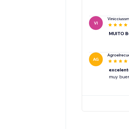
Vinicciuss
VI
MUITO 
Agroelrecu
AG
excelent
muy buena