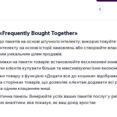
«Frequently Bought Together»
о пакетів на основі штучного інтелекту: використовуйте 
інтелекту на основі історії замовлень або створюйте власн
им унікальним цілям продажів.
ижки на пакети товарів: встановлюйте ексклюзивні зниж
и клієнтів купувати більше та максимізуючи їхню економ
нки товару з функцією «Додати все до кошика»: відображ
 сторінках товарів, що дозволяє клієнтам додавати всі
а одним клацанням миші.
тична панель: Вимірюйте успіх ваших пакетів послуг у р
ю аналітики, яка показує, як ваш дохід зростає