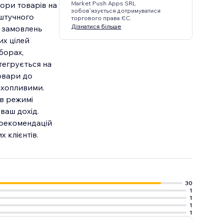
Market Push Apps SRL
ори товарів на
зобов’язується дотримуватися
 штучного
торгового права ЄС.
Дізнатися більше
ї замовлень
их цілей
борах,
тегрується на
овари до
ахопливими.
 в режимі
ваш дохід.
 рекомендацій
 клієнтів.
30
1
1
1
1