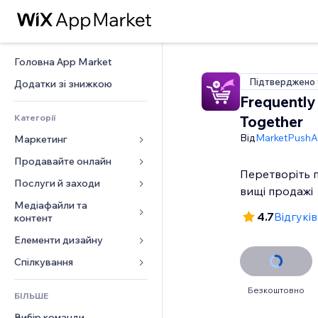
Головна App Market
Підтверджено 
Додатки зі знижкою
Frequently
Категорії
Together
Від
MarketPush
Маркетинг
Продавайте онлайн
Реклама
Перетворіть п
Мобільний
Послуги й заходи
Додатки для магазинів
вищі продажі
Аналітика
Надсилання та доставка
Медіафайли та 
Готелі
4.7
Відгуків
контент
Соцмережі
Кнопки продажу
Заходи
Елементи дизайну
Галерея
SEO
Онлайн‑курси
Ресторани
Музика
Залучення
Карти й навігація
Спілкування 
Друк на замовлення
Нерухомість
Подкасти
Розміщення сайту
Конфіденційність і безпека
Бухгалтерський облік
Форми
Запис на послуги
Безкоштовно
БІЛЬШЕ
Фотографія
Ел. пошта
Годинник
Купони й лояльність
Блог
Вибір команди