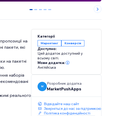
0
1
2
3
4
Категорії
пропозиції на
Маркетинг
Конверсія
і пакети, які
Доступно:
Цей додаток доступний у
всьому світі.
ки на пакетні
Мови додатка:
ію.
Англійська
ення наборів
 рекомендовані
Розробник додатка
M
MarketPushApps
ежимі реального
Відвідайте наш сайт
Зверніться до нас за підтримкою
Політика конфіденційності