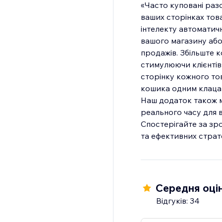
«Часто куповані раз
ваших сторінках тов
інтелекту автоматич
вашого магазину або
продажів. Збільште 
стимулюючи клієнтів 
сторінку кожного то
кошика одним клаца
Наш додаток також м
реального часу для в
Спостерігайте за зр
та ефективних страте
Середня оцін
Відгуків: 34