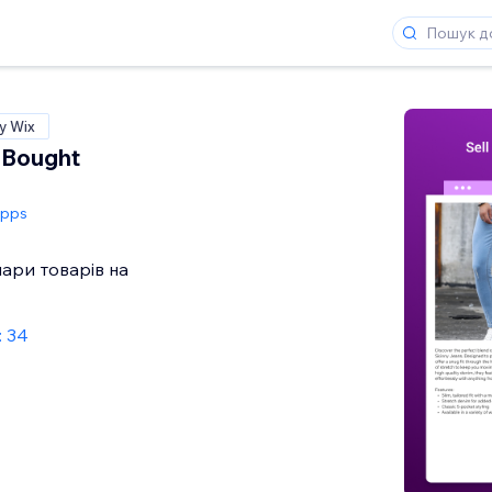
у Wix
 Bought
Apps
ари товарів на
: 34