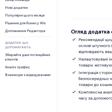
Відео
Конверсія
Шаблони сторінок
Рішення для складів
Опитування
Нові додатки
PDF
Ефекти зображення
Дропшипінг
Чат
Обмін файлами
Популярні цього місяця
Кнопки та меню
Тарифні плани й підписки
Коментарі
Новини
Банери та бейджі
Краудфандинг
Рішення для бізнесу Wix
Телефон
Контент‑послуги
Калькулятори
Їжа та напої
Спільнота
Огляд додатка 
Доповнення Редактора
Ефекти для тексту
Пошук
Відгуки
Рекомендації щод
ДОДАТКИ, ЩО
Погода
CRM
основі штучного 
ДОПОМАГАЮТЬ
Графіки й таблиці
відповідають ваш
Збирайте дані потенційних 
Налаштовувані зн
клієнтів
товари, мотивуюч
Аналіз трафіку
Інтеграція сторі
Взаємодія з відвідувачами
безпосередньо на
товари до кошик
Комплексна аналі
часу за допомого