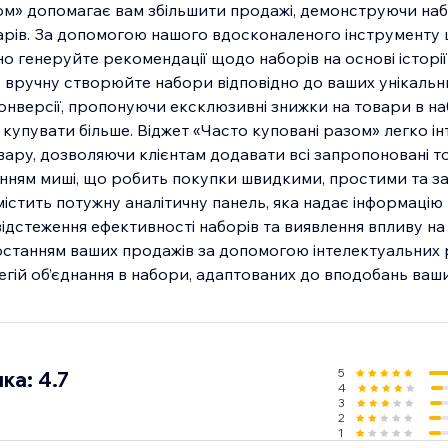
ом» допомагає вам збільшити продажі, демонструючи наб
арів. За допомогою нашого вдосконаленого інструменту
но генеруйте рекомендації щодо наборів на основі історі
 вручну створюйте набори відповідно до ваших унікальн
конверсії, пропонуючи ексклюзивні знижки на товари в на
купувати більше. Віджет «Часто куповані разом» легко ін
вару, дозволяючи клієнтам додавати всі запропоновані т
нням миші, що робить покупки швидкими, простими та з
істить потужну аналітичну панель, яка надає інформацію
ідстеження ефективності наборів та виявлення впливу на 
останням ваших продажів за допомогою інтелектуальних
гій об’єднання в набори, адаптованих до вподобань ваших
5
ка: 4.7
4
3
2
1