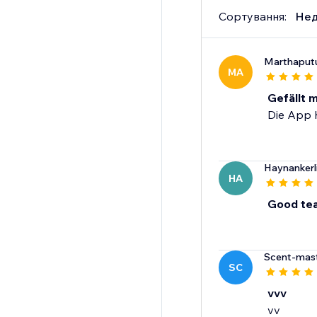
Сортування:
Нед
Marthaputu
MA
Gefällt m
Die App h
Haynankerl
HA
Good tea
Scent-mas
SC
vvv
vv