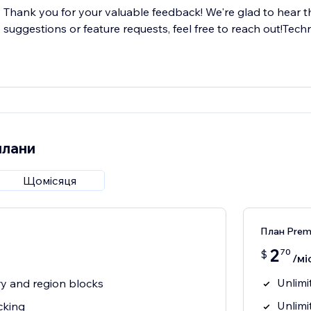
Thank you for your valuable feedback! We're glad to hear t
suggestions or feature requests, feel free to reach out!T
плани
Щомісяця
План Pre
2
70
$
/мі
Unlimi
y and region blocks
Unlimi
cking