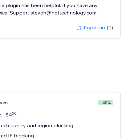
he plugin has been helpful. If you have any
echnical Support steven@hdttechnology.com
Корисно
(0)
mium
- 40%
50
с.
$
4
ted country and region blocking
ted IP blocking