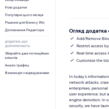
Відео
Конверсія
Шаблони сторінок
Рішення для складів
Опитування
Нові додатки
PDF
Ефекти зображення
Дропшипінг
Чат
Обмін файлами
Популярні цього місяця
Кнопки та меню
Тарифні плани й підписки
Коментарі
Новини
Банери та бейджі
Краудфандинг
Рішення для бізнесу Wix
Телефон
Контент‑послуги
Калькулятори
Їжа та напої
Спільнота
Огляд додатка «
Доповнення Редактора
Ефекти для тексту
Пошук
Відгуки
Add/Remove Bloc
ДОДАТКИ, ЩО
Погода
CRM
Restrict access b
ДОПОМАГАЮТЬ
Графіки й таблиці
Real-time access 
Збирайте дані потенційних 
клієнтів
Customize the bl
Аналіз трафіку
Взаємодія з відвідувачами
In today's informatio
network attacks, craw
enterprises, personal 
user experience, but 
engine demotion. In o
security, we have laun