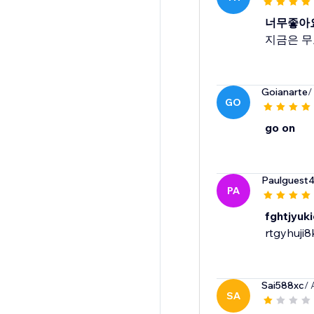
너무좋아
지금은 무
Goianarte
/
GO
go on
Paulguest
PA
fghtjyuki
rtgyhuji
Sai588xc
/ 
SA