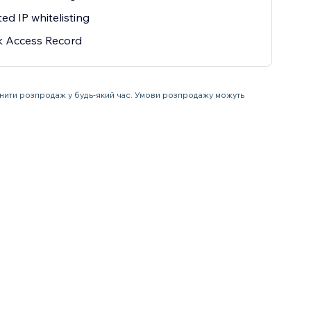
ted IP whitelisting
k Access Record
инити розпродаж у будь-який час. Умови розпродажу можуть