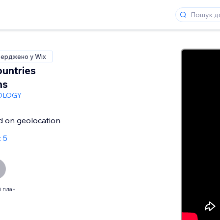
верджено у Wix
ountries
ns
OLOGY
d on geolocation
: 5
 план