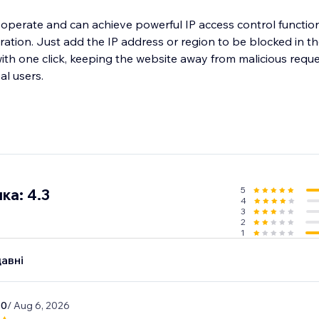
o operate and can achieve powerful IP access control functio
ation. Just add the IP address or region to be blocked in t
t with one click, keeping the website away from malicious requ
al users.
5
ка: 4.3
4
3
2
1
авні
70
/ Aug 6, 2026