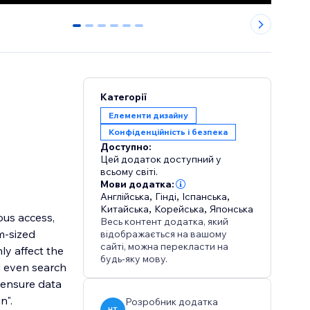
0
1
2
3
4
5
Категорії
Елементи дизайну
Конфіденційність і безпека
Доступно:
Цей додаток доступний у
всьому світі.
Мови додатка:
Англійська
,
Гінді
,
Іспанська
,
Китайська
,
Корейська
,
Японська
ous access,
Весь контент додатка, який
m-sized
відображається на вашому
сайті, можна перекласти на
ly affect the
будь-яку мову.
d even search
 ensure data
n".
Розробник додатка
HT