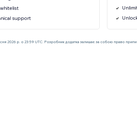
Unlimi
whitelist
Unloc
nical support
есня 2026 р. о 23:59 UTC. Розробник додатка залишає за собою право прип