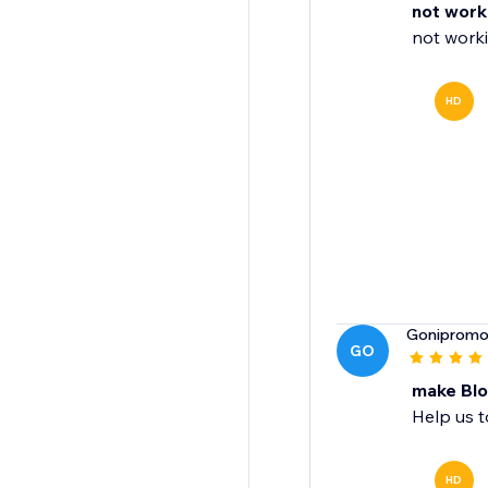
not worki
not worki
HD
Goniprom
GO
make Blo
Help us t
HD