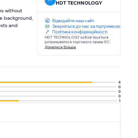
HDT TECHNOLOGY
ns without
he background,
Відвідайте наш сайт
ests and
Зверніться до нас за підтримкою
Політика конфіденційності
HDT TECHNOLOGY зобов’язується
дотримуватися торгового права ЄС.
Дізнатися більше
4
0
0
0
1