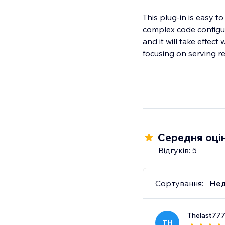
This plug-in is easy t
complex code configur
and it will take effec
focusing on serving re
Середня оцін
Відгуків: 5
Сортування:
Нед
Thelast77
TH