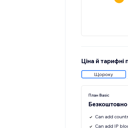
Ціна й тарифні 
Щороку
План Basic
Безкоштовно
Can add countr
Can add IP blo