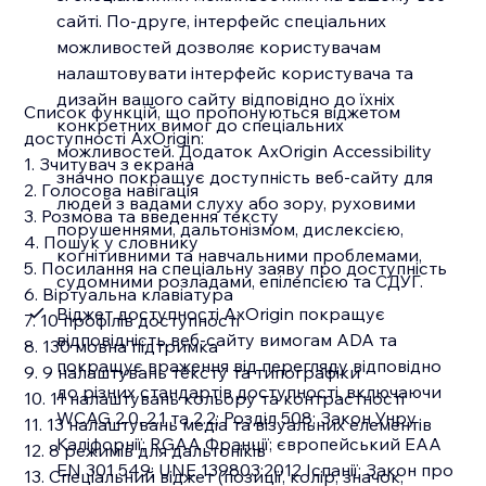
сайті. По-друге, інтерфейс спеціальних
можливостей дозволяє користувачам
налаштовувати інтерфейс користувача та
дизайн вашого сайту відповідно до їхніх
Список функцій, що пропонуються віджетом
конкретних вимог до спеціальних
доступності AxOrigin:
можливостей. Додаток AxOrigin Accessibility
1. Зчитувач з екрана
значно покращує доступність веб-сайту для
2. Голосова навігація
людей з вадами слуху або зору, руховими
3. Розмова та введення тексту
порушеннями, дальтонізмом, дислексією,
4. Пошук у словнику
когнітивними та навчальними проблемами,
5. Посилання на спеціальну заяву про доступність
судомними розладами, епілепсією та СДУГ.
6. Віртуальна клавіатура
Віджет доступності AxOrigin покращує
7. 10 профілів доступності
відповідність веб-сайту вимогам ADA та
8. 130 мовна підтримка
покращує враження від перегляду відповідно
9. 9 налаштувань тексту та типографіки
до різних стандартів доступності, включаючи
10. 11 налаштувань кольору та контрастності
WCAG 2.0, 2.1 та 2.2; Розділ 508; Закон Унру
11. 13 налаштувань медіа та візуальних елементів
Каліфорнії; RGAA Франції; європейський EAA
12. 8 режимів для дальтоніків
EN 301 549; UNE 139803:2012 Іспанії; Закон про
13. Спеціальний віджет (позиції, колір, значок,