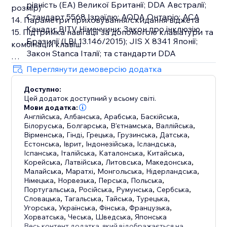
рівність (EA) Великої Британії; DDA Австралії;
розмір)
Стандарт 5568 Ізраїлю; AODA Онтаріо; ACA
14. Параметри приховування/скидання віджета
Канади; BITV Німеччини; Закон про інклюзію
15. Підтримка навігації за допомогою клавіатури та
Бразилії (LBI 13.146/2015); JIS X 8341 Японії;
комбінацій клавіш
Закон Stanca Італії; та стандарти DDA
Швейцарії.
Чому варто обрати віджет доступності AxOrigin як
Переглянути демоверсію додатка
головне рішення для доступності?
Ми не зберігаємо, не збираємо та не
Доступно:
• Безкоштовний 14-денний пробний період
обробляємо жодної особистої інформації
Цей додаток доступний у всьому світі.
• Цілодобова підтримка, яка допоможе вам у будь-
наших користувачів. Дотримуючись найвищих
Мови додатка:
який час
Англійська
галузевих стандартів безпеки, включаючи ISO
,
Албанська
,
Арабська
,
Баскійська
,
Білоруська
,
Болгарська
,
В'єтнамська
,
Валлійська
,
• Швидке та просте встановлення, що виконується
9001:2015 та ISO 27001:2013, ми повністю
Вірменська
,
Гінді
,
Грецька
,
Грузинська
,
Датська
,
менш ніж за хвилину
відповідаємо вимогам GDPR та COPPA. Наш
Естонська
,
Іврит
,
Індонезійська
,
Ісландська
,
• Вигідні ціни
Іспанська
віджет доступності AxOrigin — це легкий та
,
Італійська
,
Каталонська
,
Китайська
,
Корейська
,
Латвійська
,
Литовська
,
Македонська
,
• Легкий дизайн з адаптивними функціями
адаптивний інструмент, який мінімізує ризик
Малайська
,
Маратхі
,
Монгольська
,
Нідерландська
,
• Ідеально підходить для бізнесу будь-якого
дорогих судових позовів, пов’язаних із
Німецька
,
Норвезька
,
Перська
,
Польська
,
розміру та типу
Португальська
доступністю.
,
Російська
,
Румунська
,
Сербська
,
Словацька
,
Тагальська
,
Тайська
,
Турецька
,
Угорська
,
Українська
,
Фінська
,
Французька
,
Спробуйте провідний віджет доступності,
Хорватська
,
Чеська
,
Шведська
,
Японська
розроблений для легкого та ефективного
Весь контент додатка, який відображається на