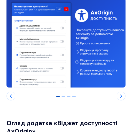
0
1
2
3
Огляд додатка «Віджет доступності
AxOrigin»