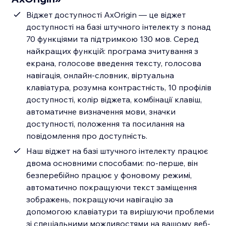
Віджет доступності AxOrigin — це віджет
доступності на базі штучного інтелекту з понад
70 функціями та підтримкою 130 мов. Серед
найкращих функцій: програма зчитування з
екрана, голосове введення тексту, голосова
навігація, онлайн-словник, віртуальна
клавіатура, розумна контрастність, 10 профілів
доступності, колір віджета, комбінації клавіш,
автоматичне визначення мови, значки
доступності, положення та посилання на
повідомлення про доступність.
Наш віджет на базі штучного інтелекту працює
двома основними способами: по-перше, він
безперебійно працює у фоновому режимі,
автоматично покращуючи текст заміщення
зображень, покращуючи навігацію за
допомогою клавіатури та вирішуючи проблеми
зі спеціальними можливостями на вашому веб-