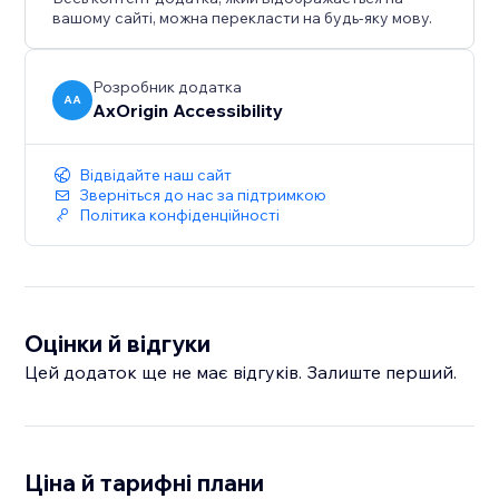
вашому сайті, можна перекласти на будь-яку мову.
покращення доступності вашого веб-сайту.
Розробник додатка
AA
AxOrigin Accessibility
Відвідайте наш сайт
Зверніться до нас за підтримкою
Політика конфіденційності
Оцінки й відгуки
Цей додаток ще не має відгуків. Залиште перший.
Ціна й тарифні плани