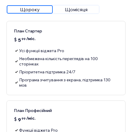
Щороку
Щомісяця
План Стартер
/міс.
$
5
99
Усі функції віджета Pro
Необмежена кількість переглядів на 100
сторінках
Пріоритетна підтримка 24/7
Програма зчитування з екрана, підтримка 130
мов
План Професійний
/міс.
$
9
99
Функції віджета Pro