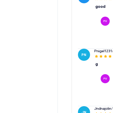
good
PU
Pnigel1231
PN
g
PU
Jndnajolin
/
JN