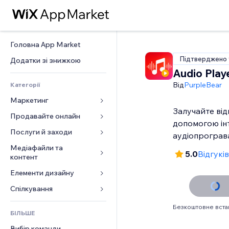
Головна App Market
Підтверджено 
Додатки зі знижкою
Audio Play
Від
PurpleBear
Категорії
Маркетинг
Залучайте від
Продавайте онлайн
Реклама
допомогою ін
Мобільний
Послуги й заходи
Додатки для магазинів
аудіопрограв
Аналітика
Надсилання та доставка
Медіафайли та 
Готелі
5.0
Відгуків
контент
Соцмережі
Кнопки продажу
Заходи
Елементи дизайну
Галерея
SEO
Онлайн‑курси
Ресторани
Музика
Залучення
Карти й навігація
Спілкування 
Друк на замовлення
Нерухомість
Подкасти
Розміщення сайту
Конфіденційність і безпека
Бухгалтерський облік
Форми
Запис на послуги
Безкоштовне вст
БІЛЬШЕ
Фотографія
Ел. пошта
Годинник
Купони й лояльність
Блог
Вибір команди