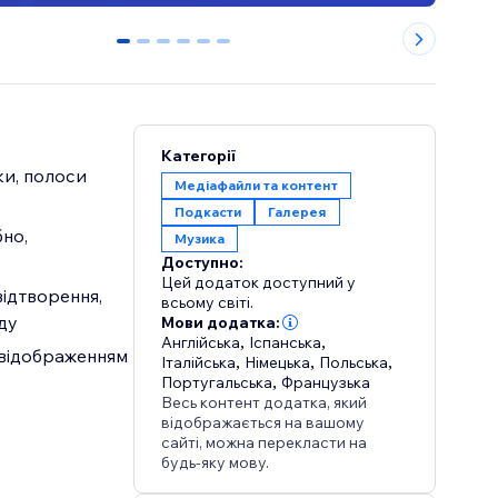
0
1
2
3
4
5
Категорії
ки, полоси
Медіафайли та контент
Подкасти
Галерея
бно,
Музика
Доступно:
Цей додаток доступний у
відтворення,
всьому світі.
ду
Мови додатка:
Англійська
,
Іспанська
,
 відображенням
Італійська
,
Німецька
,
Польська
,
Португальська
,
Французька
Весь контент додатка, який
відображається на вашому
сайті, можна перекласти на
будь-яку мову.