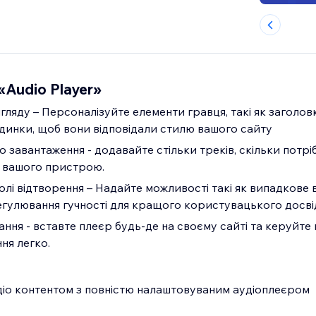
«Audio Player»
ляду – Персоналізуйте елементи гравця, такі як заголов
динки, щоб вони відповідали стилю вашого сайту
 завантаження - додавайте стільки треків, скільки потрі
 вашого пристрою.
лі відтворення – Надайте можливості такі як випадкове 
егулювання гучності для кращого користувацького досві
ння - вставте плеєр будь-де на своєму сайті та керуйте
ня легко.
діо контентом з повністю налаштовуваним аудіоплеєром