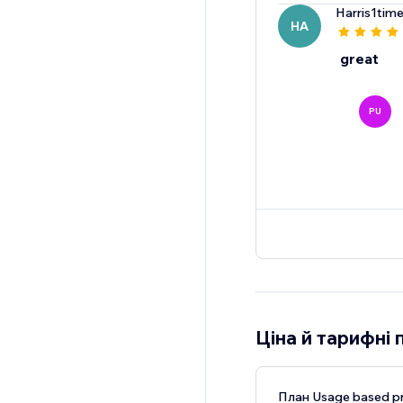
Harris1tim
HA
great
PU
Ціна й тарифні 
План Usage based pr