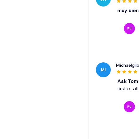
muy bien
PU
Michaelgil
MI
Ask Tom !
first of a
PU