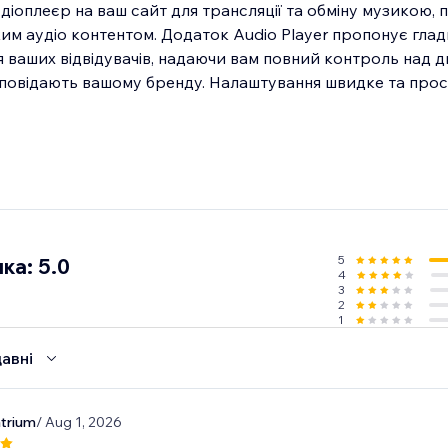
діоплеєр на ваш сайт для трансляції та обміну музикою, 
ким аудіо контентом. Додаток Audio Player пропонує гла
 ваших відвідувачів, надаючи вам повний контроль над 
дповідають вашому бренду. Налаштування швидке та прост
5
ка: 5.0
4
3
2
1
авні
atrium
/ Aug 1, 2026