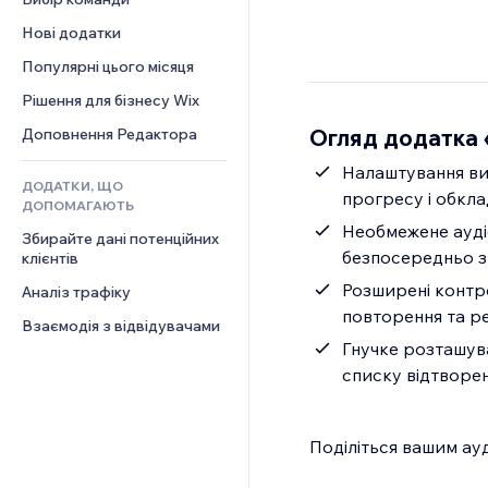
Відео
Конверсія
Шаблони сторінок
Рішення для складів
Опитування
Нові додатки
PDF
Ефекти зображення
Дропшипінг
Чат
Обмін файлами
Популярні цього місяця
Кнопки та меню
Тарифні плани й підписки
Коментарі
Новини
Банери та бейджі
Краудфандинг
Рішення для бізнесу Wix
Телефон
Контент‑послуги
Калькулятори
Їжа та напої
Спільнота
Огляд додатка 
Доповнення Редактора
Ефекти для тексту
Пошук
Відгуки
Налаштування виг
ДОДАТКИ, ЩО
Погода
CRM
прогресу і обкла
ДОПОМАГАЮТЬ
Графіки й таблиці
Необмежене аудіо
Збирайте дані потенційних 
безпосередньо з
клієнтів
Розширені контро
Аналіз трафіку
повторення та р
Взаємодія з відвідувачами
Гнучке розташува
списку відтворен
Поділіться вашим ау