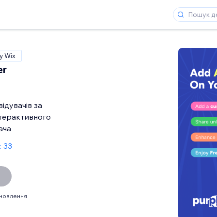
у Wix
er
відувачів за
терактивного
ача
: 33
ановлення