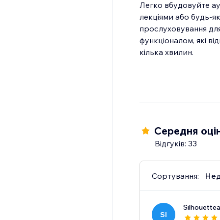
Легко вбудовуйте ау
лекціями або будь-я
прослуховування для
функціоналом, які ві
кілька хвилин.
Середня оцін
Відгуків: 33
Сортування:
Нед
Silhouette
SI