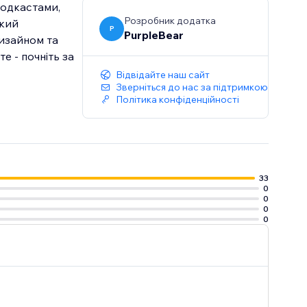
подкастами,
Розробник додатка
дкий
P
PurpleBear
дизайном та
е - почніть за
Відвідайте наш сайт
Зверніться до нас за підтримкою
Політика конфіденційності
33
0
0
0
0