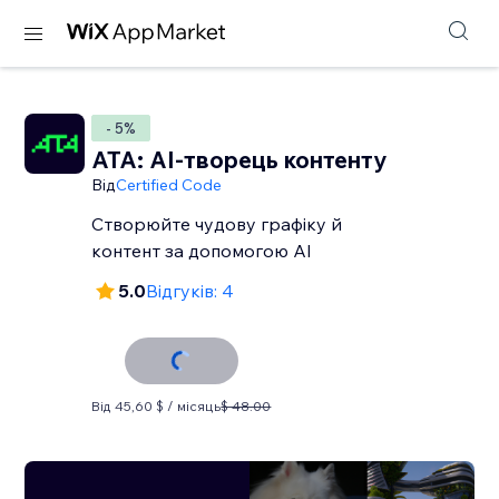
- 5%
ATA: AI-творець контенту
Від
Certified Code
Створюйте чудову графіку й
контент за допомогою AI
5.0
Відгуків: 4
Від 45,60 $ / місяць
$ 48.00