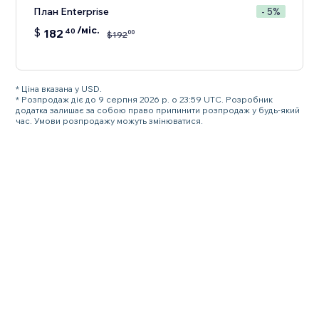
План Enterprise
- 5%
/міс.
$
182
40
00
$
192
* Ціна вказана у USD.
* Розпродаж діє до 9 серпня 2026 р. о 23:59 UTC. Розробник
додатка залишає за собою право припинити розпродаж у будь-який
час. Умови розпродажу можуть змінюватися.