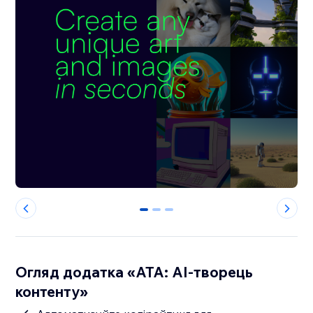
0
1
2
Огляд додатка «ATA: AI-творець
контенту»