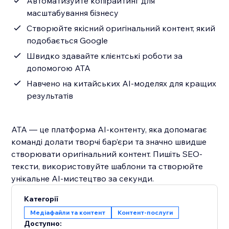
Автоматизуйте копірайтинг для
масштабування бізнесу
Створюйте якісний оригінальний контент, який
подобається Google
Швидко здавайте клієнтські роботи за
допомогою ATA
Навчено на китайських AI-моделях для кращих
результатів
ATA — це платформа AI-контенту, яка допомагає
команді долати творчі бар’єри та значно швидше
створювати оригінальний контент. Пишіть SEO-
тексти, використовуйте шаблони та створюйте
унікальне AI-мистецтво за секунди.
Категорії
Медіафайли та контент
Контент‑послуги
Доступно: