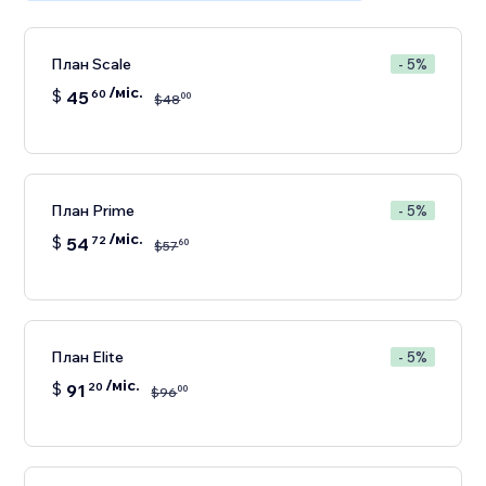
План Scale
- 5%
/міс.
$
45
60
00
$
48
План Prime
- 5%
/міс.
$
54
72
60
$
57
План Elite
- 5%
/міс.
$
91
20
00
$
96