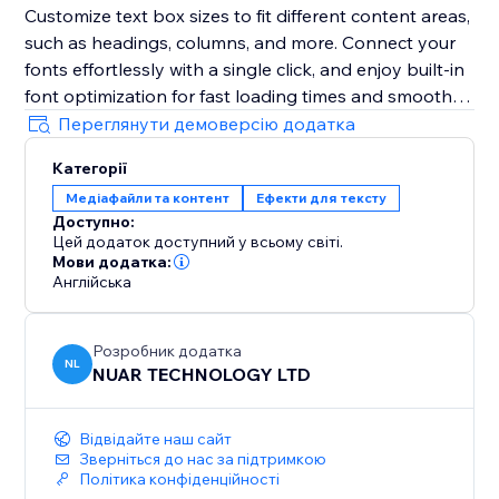
Customize text box sizes to fit different content areas,
such as headings, columns, and more. Connect your
fonts effortlessly with a single click, and enjoy built-in
font optimization for fast loading times and smooth
performance.
Переглянути демоверсію додатка
Категорії
Note: A free registration on the Artifont website is
Медіафайли та контент
Ефекти для тексту
required to use the app
Доступно:
Цей додаток доступний у всьому світі.
Мови додатка:
Англійська
Розробник додатка
NL
NUAR TECHNOLOGY LTD
Відвідайте наш сайт
Зверніться до нас за підтримкою
Політика конфіденційності