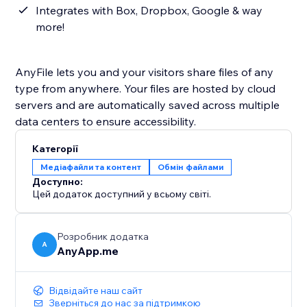
Integrates with Box, Dropbox, Google & way
more!
AnyFile lets you and your visitors share files of any
type from anywhere. Your files are hosted by cloud
servers and are automatically saved across multiple
data centers to ensure accessibility.
Категорії
Медіафайли та контент
Обмін файлами
Доступно:
Цей додаток доступний у всьому світі.
Розробник додатка
A
AnyApp.me
Відвідайте наш сайт
Зверніться до нас за підтримкою