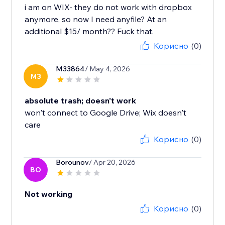
i am on WIX- they do not work with dropbox
anymore, so now I need anyfile? At an
additional $15/ month?? Fuck that.
Корисно
(0)
M33864
/ May 4, 2026
M3
absolute trash; doesn't work
won't connect to Google Drive; Wix doesn't
care
Корисно
(0)
Borounov
/ Apr 20, 2026
BO
Not working
Корисно
(0)