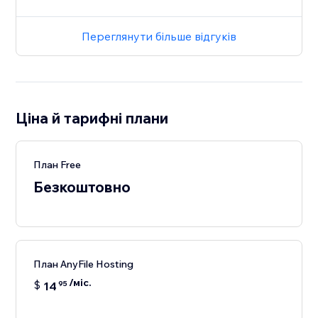
Переглянути більше відгуків
Ціна й тарифні плани
План Free
Безкоштовно
План AnyFile Hosting
/міс.
$
14
95