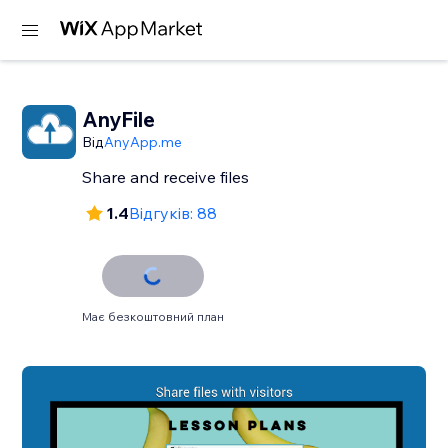
AnyFile
Від
AnyApp.me
Share and receive files
1.4
Відгуків: 88
Має безкоштовний план