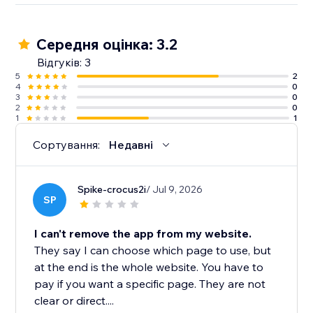
Середня оцінка: 3.2
Відгуків: 3
5
2
4
0
3
0
2
0
1
1
Сортування:
Недавні
Spike-crocus2i
/ Jul 9, 2026
SP
I can't remove the app from my website.
They say I can choose which page to use, but
at the end is the whole website. You have to
pay if you want a specific page. They are not
clear or direct....