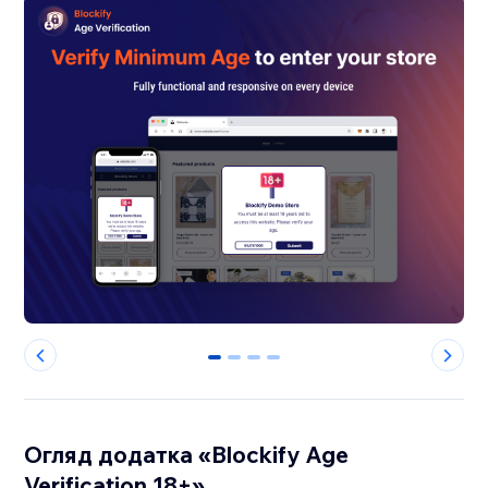
0
1
2
3
Огляд додатка «Blockify Age
Verification 18+»