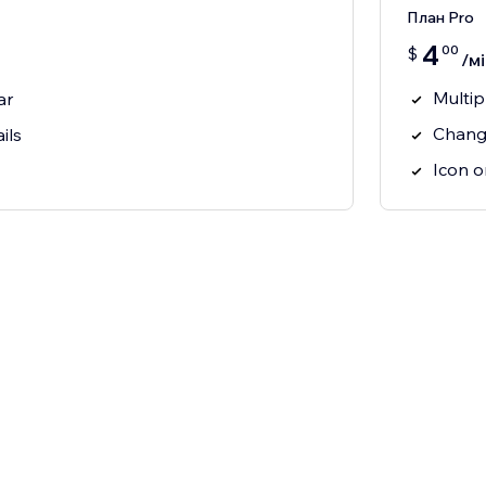
План Pro
4
00
$
/мі
Multip
ar
Chang
ils
Icon o