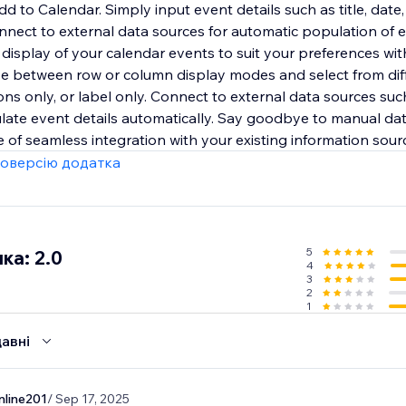
d to Calendar. Simply input event details such as title, date, 
onnect to external data sources for automatic population of 
e display of your calendar events to suit your preferences wi
e between row or column display modes and select from dif
icons only, or label only. Connect to external data sources su
late event details automatically. Say goodbye to manual da
 of seamless integration with your existing information sour
оверсію додатка
5
ка: 2.0
4
3
2
1
авні
nline201
/ Sep 17, 2025