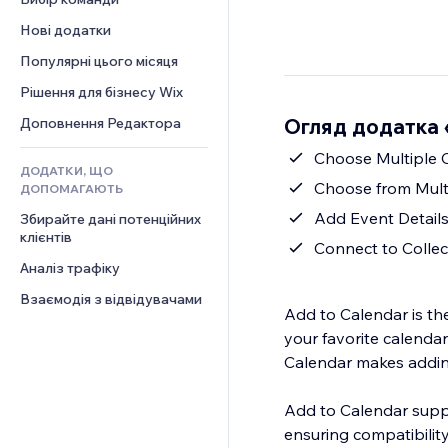
Відео
Конверсія
Шаблони сторінок
Рішення для складів
Опитування
Нові додатки
PDF
Ефекти зображення
Дропшипінг
Чат
Обмін файлами
Популярні цього місяця
Кнопки та меню
Тарифні плани й підписки
Коментарі
Новини
Банери та бейджі
Краудфандинг
Рішення для бізнесу Wix
Телефон
Контент‑послуги
Калькулятори
Їжа та напої
Спільнота
Огляд додатка 
Доповнення Редактора
Ефекти для тексту
Пошук
Відгуки
Choose Multiple C
ДОДАТКИ, ЩО
Погода
CRM
Choose from Mult
ДОПОМАГАЮТЬ
Графіки й таблиці
Add Event Details
Збирайте дані потенційних 
клієнтів
Connect to Collec
Аналіз трафіку
Взаємодія з відвідувачами
Add to Calendar is th
your favorite calendar
Calendar makes addin
Add to Calendar suppo
ensuring compatibilit