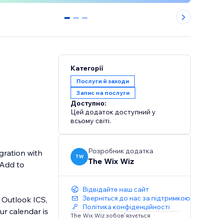
0
1
2
Категорії
Послуги й заходи
Запис на послуги
Доступно:
Цей додаток доступний у
всьому світі.
Розробник додатка
gration with
TW
The Wix Wiz
 Add to
Відвідайте наш сайт
Зверніться до нас за підтримкою
 Outlook ICS,
Політика конфіденційності
ur calendar is
The Wix Wiz зобов’язується