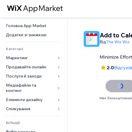
Головна App Market
Add to Cal
Додатки зі знижкою
Від
The Wix Wiz
Категорії
Minimize Effor
Маркетинг
Продавайте онлайн
Реклама
2.0
Відгуків
Мобільний
Послуги й заходи
Додатки для магазинів
Аналітика
Надсилання та доставка
Медіафайли та 
Готелі
контент
Соцмережі
Кнопки продажу
Заходи
Має безкоштовний
Елементи дизайну
Галерея
SEO
Онлайн‑курси
Ресторани
Музика
Залучення
Карти й навігація
Спілкування 
Друк на замовлення
Нерухомість
Подкасти
Розміщення сайту
Конфіденційність і безпека
Бухгалтерський облік
Форми
Запис на послуги
БІЛЬШЕ
Фотографія
Ел. пошта
Годинник
Купони й лояльність
Блог
Вибір команди