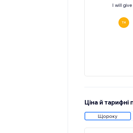
I will gi
TH
Ціна й тарифні 
Щороку