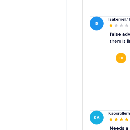
Isakernell
/
IS
false adv
there is 
TH
Kaosroller
KA
Needs a F