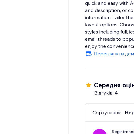
quick and easy with Ad
and description, or c
information. Tailor th
layout options. Choos
styles including full, 
email threads to popu
enjoy the convenience
Переглянути дем
Середня оцін
Відгуків: 4
Сортування:
Нед
Registroso