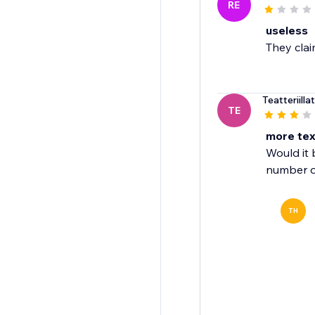
RE
useless
They clai
Teatteriillat
TE
more text
Would it 
number o
TH