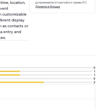
time, location,
дотримуватися торгового права ЄС.
Дізнатися більше
event
th customizable
ferent display
ch as contacts or
ta entry and
ces.
0
1
1
0
2