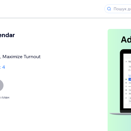
endar
t, Maximize Turnout
: 4
 план