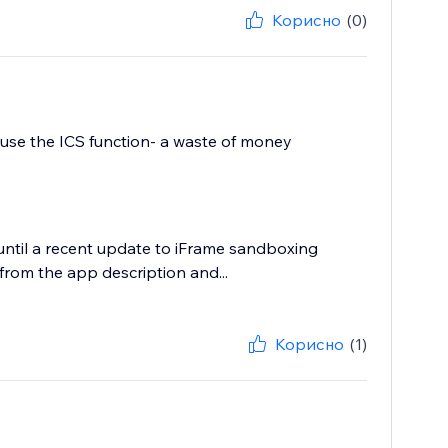
Корисно
(0)
o use the ICS function- a waste of money
until a recent update to iFrame sandboxing
rom the app description and...
Корисно
(1)