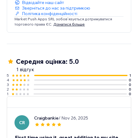
Відвідайте наш сайт
Зверніться до нас за підтримкою
Політика конфіденційності
Market Push Apps SRL зобов’язується дотримуватися
торгового права ЄС.
Дізнатися більше
Середня оцінка: 5.0
1 відгук
5
1
4
0
3
0
2
0
1
0
Craigbankie
/ Nov 26, 2025
CR
First time using it, great addition to my site