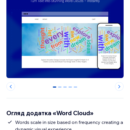
0
1
2
3
4
Огляд додатка «Word Cloud»
Words scale in size based on frequency creating a
dynamic visual experience