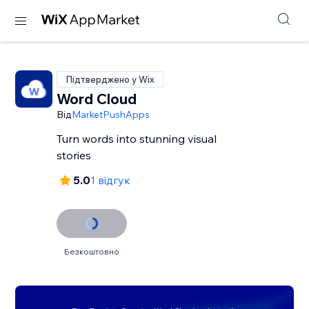
Підтверджено у Wix
Word Cloud
Від
MarketPushApps
Turn words into stunning visual
stories
5.0
1 відгук
Безкоштовно