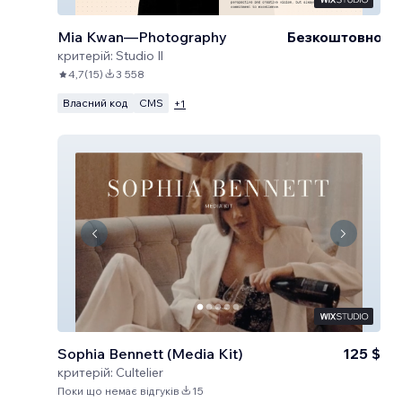
Mia Kwan—Photography
Безкоштовно
критерій:
Studio Il
4,7
(
15
)
3 558
Власний код
CMS
+
1
Sophia Bennett (Media Kit)
125 $
критерій:
Cultelier
Поки що немає відгуків
15