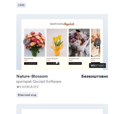
CMS
Nature-Blossom
Безкоштовно
критерій:
Qscript Software
5,0
(
18
)
372
Власний код