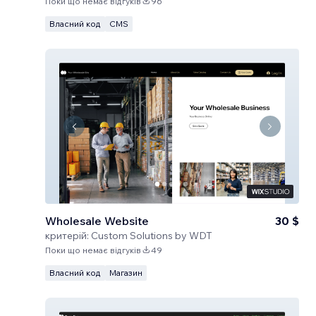
Поки що немає відгуків
96
Власний код
CMS
Wholesale Website
30 $
критерій:
Custom Solutions by WDT
Поки що немає відгуків
49
Власний код
Магазин