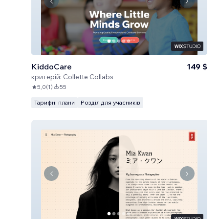
KiddoCare
149 $
критерій:
Collette Collabs
5,0
(
1
)
55
Тарифні плани
Розділ для учасників