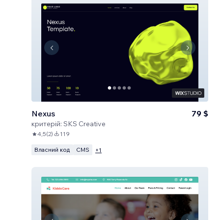
Nexus
79 $
критерій:
SKS Creative
4,5
(
2
)
119
Власний код
CMS
+
1