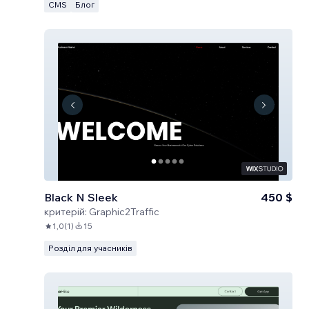
CMS
Блог
Black N Sleek
450 $
критерій:
Graphic2Traffic
1,0
(
1
)
15
Розділ для учасників