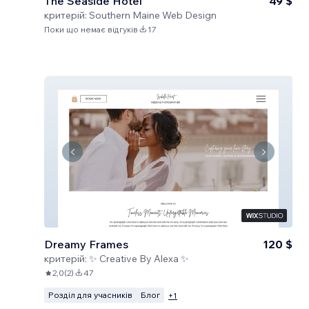
The Seaside Hotel
49 $
критерій:
Southern Maine Web Design
Поки що немає відгуків
17
Dreamy Frames
120 $
критерій:
✨ Creative By Alexa ✨
2,0
(
2
)
47
Розділ для учасників
Блог
+
1