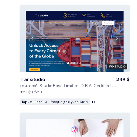
Transitudio
249 $
критерій:
StudioBase Limited, D.B.A. Certified Code
5,0
(
1
)
58
Тарифні плани
Розділ для учасників
+
1