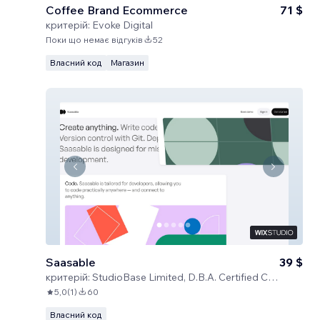
Coffee Brand Ecommerce
71 $
критерій:
Evoke Digital
Поки що немає відгуків
52
Власний код
Магазин
Saasable
39 $
критерій:
StudioBase Limited, D.B.A. Certified Code
5,0
(
1
)
60
Власний код