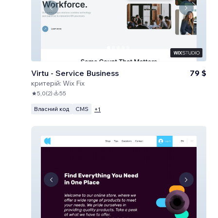
Virtu - Service Business
79 $
критерій:
Wix Fix
5,0
(
2
)
55
Власний код
CMS
+
1