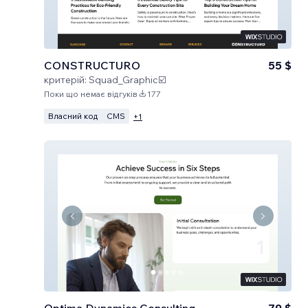
CONSTRUCTURO
55 $
критерій:
Squad_Graphic☑️
Поки що немає відгуків
177
Власний код
CMS
+
1