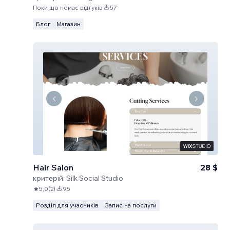
Поки що немає відгуків
57
Блог
Магазин
Hair Salon
28 $
критерій:
Silk Social Studio
5,0
(
2
)
95
Розділ для учасників
Запис на послуги