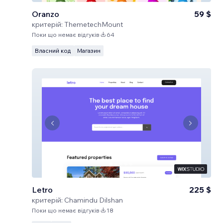
Oranzo
59 $
критерій:
ThemetechMount
Поки що немає відгуків
64
Власний код
Магазин
Letro
225 $
критерій:
Chamindu Dilshan
Поки що немає відгуків
18