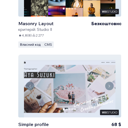
Masonry Layout
Безкоштовно
критерій:
Studio Il
4,8
(
8
)
2 277
Власний код
CMS
Simple profile
68 $