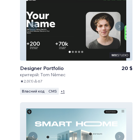
Designer Portfolio
20 $
критерій:
Tom Němec
2,0
(
1
)
67
Власний код
CMS
+
1