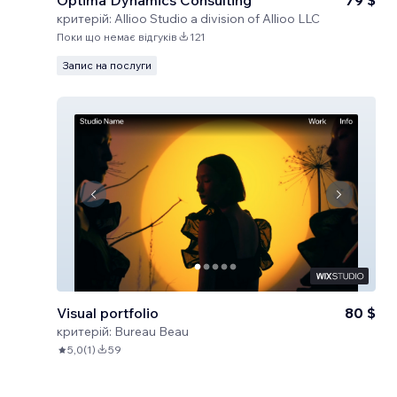
Optima Dynamics Consulting
79 $
критерій:
Allioo Studio a division of Allioo LLC
Поки що немає відгуків
121
Запис на послуги
Visual portfolio
80 $
критерій:
Bureau Beau
5,0
(
1
)
59