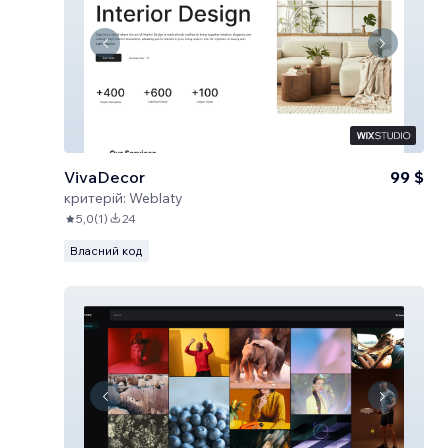
VivaDecor
99 $
критерій:
Weblaty
5,0
(
1
)
24
Власний код