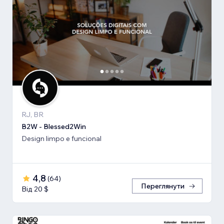
RJ, BR
B2W - Blessed2Win
Design limpo e funcional
4,8
(
64
)
Переглянути
Від 20 $