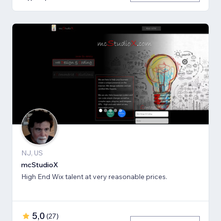
NJ, US
mcStudioX
High End Wix talent at very reasonable prices.
5,0
(
27
)