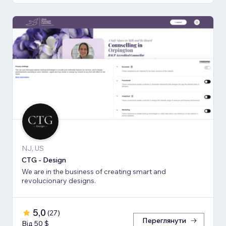
NJ, US
CTG - Design
We are in the business of creating smart and
revolucionary designs.
5,0
(
27
)
Переглянути
Від 50 $