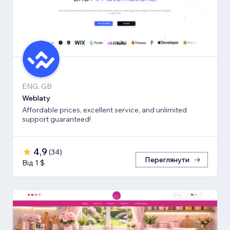
ENG, GB
Weblaty
Affordable prices, excellent service, and unlimited
support guaranteed!
4,9
(
34
)
Переглянути
Від 1 $