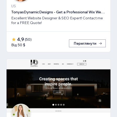
US
TonyasDynamicDesigns - Get a Professional Wix Website Design
Excellent Website Designer & SEO Expert! Contact me
for a FREE Quote!
4,9
(
50
)
Переглянути
Від 50 $