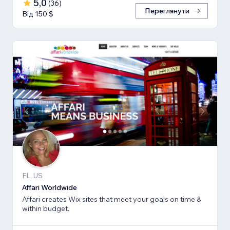
5,0
(
36
)
Переглянути
Від 150 $
FL, US
Affari Worldwide
Affari creates Wix sites that meet your goals on time &
within budget.