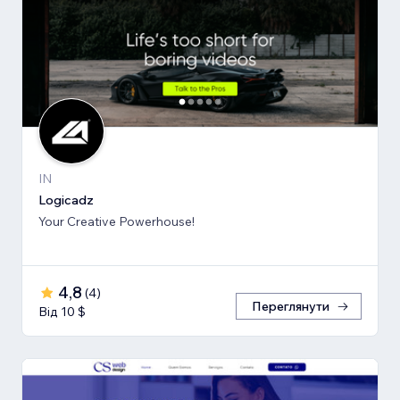
IN
Logicadz
Your Creative Powerhouse!
4,8
(
4
)
Переглянути
Від 10 $