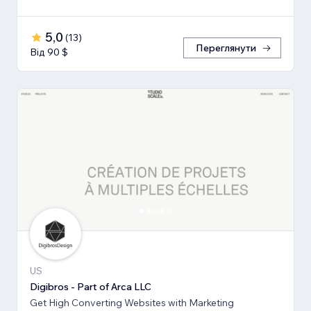
5,0
(
13
)
Переглянути
Від 90 $
US
Digibros - Part of Arca LLC
Get High Converting Websites with Marketing