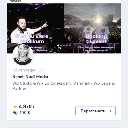
Copenhagen, DK
Neneh Noell Media
Wix Studio & Wix Editor ekspert i Danmark - Wix Legend
Partner
4,8
(
15
)
Переглянути
Від 100 $