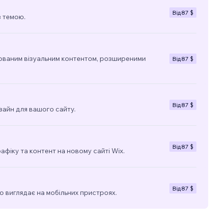
Від
87 $
з темою.
ованим візуальним контентом, розширеними
Від
87 $
Від
87 $
зайн для вашого сайту.
Від
87 $
фіку та контент на новому сайті Wix.
Від
87 $
о виглядає на мобільних пристроях.