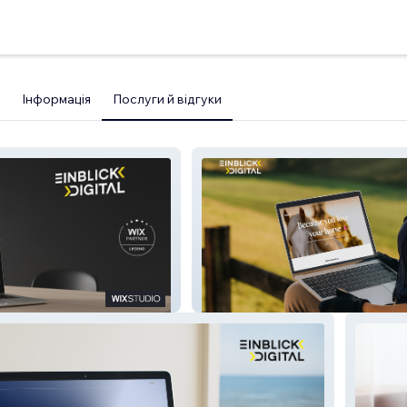
Інформація
Послуги й відгуки
Kikolily | Online Shop