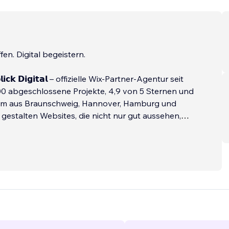
fen. Digital begeistern.
𝗹𝗶𝗰𝗸 𝗗𝗶𝗴𝗶𝘁𝗮𝗹 – offizielle Wix-Partner-Agentur seit
00 abgeschlossene Projekte, 4,9 von 5 Sternen und
eam aus Braunschweig, Hannover, Hamburg und
r gestalten Websites, die nicht nur gut aussehen,
den gewinnen.
𝘄𝗲𝗿𝗽𝘂𝗻𝗸𝘁𝗲:
...