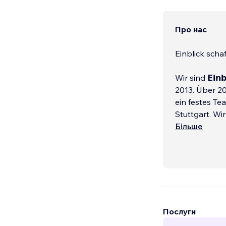
Про нас
Einblick schaf
Wir sind 𝗘𝗶𝗻𝗯
2013. Über 2
ein festes T
Stuttgart. Wi
sondern Kun
Більше
𝗨𝗻𝘀𝗲𝗿𝗲 𝗦𝗰𝗵
Послуги