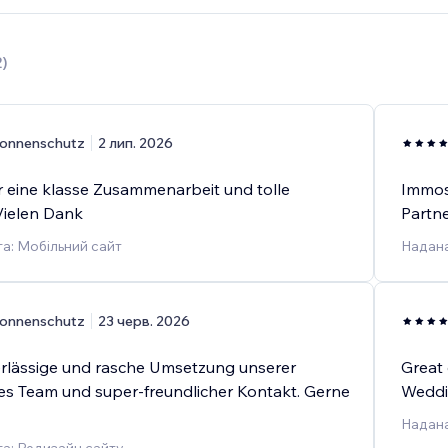
2
)
onnenschutz
2 лип. 2026
 eine klasse Zusammenarbeit und tolle
Immoso
Vielen Dank
Partne
а: Мобільний сайт
Надана
onnenschutz
23 черв. 2026
rlässige und rasche Umsetzung unserer
Great 
lles Team und super-freundlicher Kontakt. Gerne
Weddin
Надана