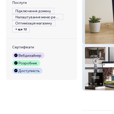
Послуги
Підключення домену
Налаштування меню ресторану
Оптимізація магазину
+ ще 12
fewofy | Smoobu
Сертифікати
Вебдизайнер
Розробник
Доступність
Mollwitz | Archi