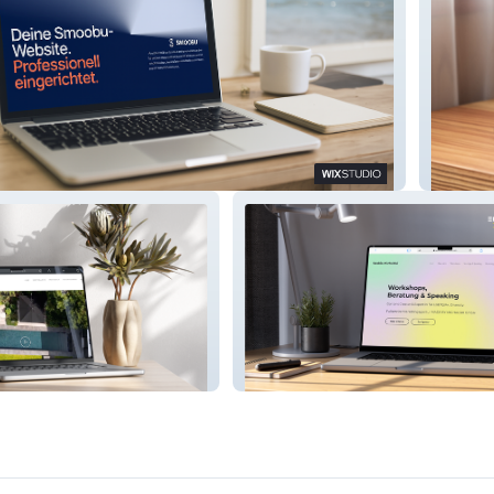
 Partner
Soulful
tektur
Saskia Michalski