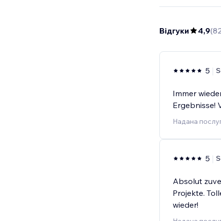
Відгуки
4,9
(
8
5
S
Immer wieder
Ergebnisse! 
Надана послуг
5
S
Absolut zuve
Projekte. To
wieder!