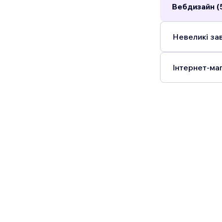
Вебдизайн (
Невеликі зав
Інтернет-маг