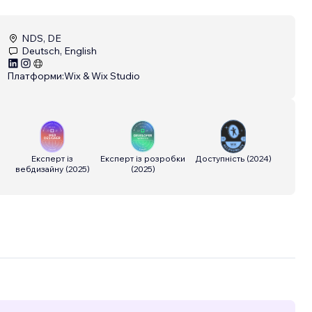
NDS, DE
Deutsch, English
Платформи:
Wix & Wix Studio
Експерт із
Експерт із розробки
Доступність
(
2024
)
вебдизайну
(
2025
)
(
2025
)