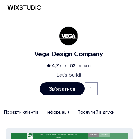
Vega Design Company
4,7
53
(
11
)
проєкти
Let's build!
Зв'язатися
Проєкти клієнтів
Інформація
Послуги й відгуки