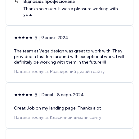
Відповідь професіонала
Thanks so much. It was a pleasure working with
you.
5
9 жовт. 2024
The team at Vega design was great to work with. They
provided a fast turn around with exceptional work. I will
definitely be working with them in the future!!!!!
Надана послуга: Розширений дизайн сайту
5
Darial
8 серп. 2024
Great Job on my landing page. Thanks alot
Надана послуга: Класичний дизайн сайту