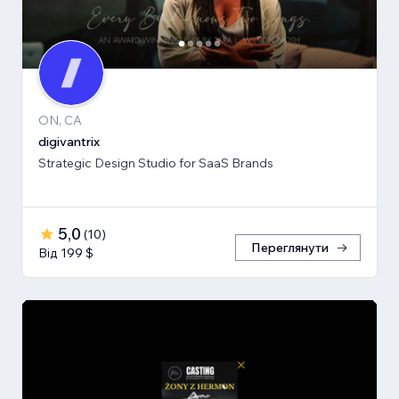
ON, CA
digivantrix
Strategic Design Studio for SaaS Brands
5,0
(
10
)
Переглянути
Від 199 $