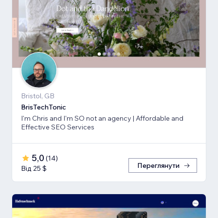
Bristol, GB
BrisTechTonic
I'm Chris and I'm SO not an agency | Affordable and
Effective SEO Services
5,0
(
14
)
Переглянути
Від 25 $