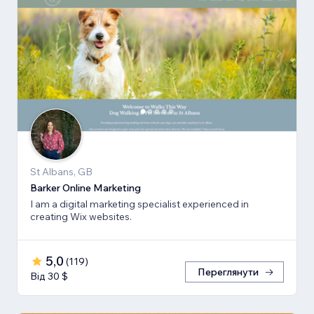
St Albans, GB
Barker Online Marketing
I am a digital marketing specialist experienced in
creating Wix websites.
5,0
(
119
)
Переглянути
Від 30 $