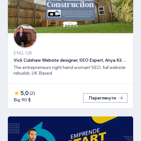
ENG, GB
Vick Culshaw Website designer, SEO Expert, Anya Kilsha LTD
The entrepreneurs right hand woman! SEO, full website
rebuilds, UK Based
5,0
(
2
)
Переглянути
Від 90 $