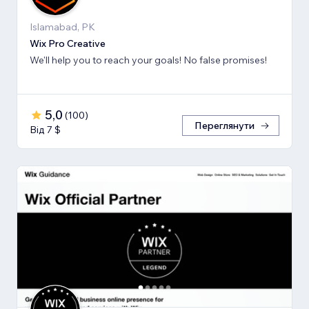
Islamabad, PK
Wix Pro Creative
We'll help you to reach your goals! No false promises!
5,0
(
100
)
Переглянути
Від 7 $