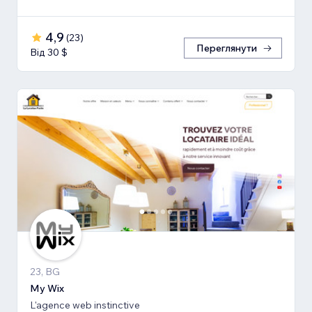
4,9
(
23
)
Переглянути
Від 30 $
23, BG
My Wix
L'agence web instinctive