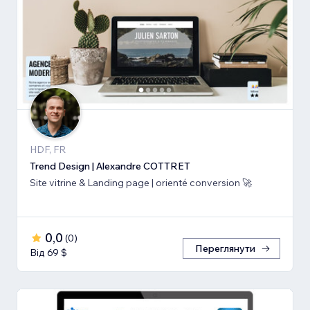
HDF, FR
Trend Design | Alexandre COTTRET
Site vitrine & Landing page | orienté conversion 🚀
0,0
(
0
)
Переглянути
Від 69 $