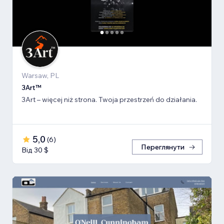
Warsaw, PL
3Art™
3Art – więcej niż strona. Twoja przestrzeń do działania.
5,0
(
6
)
Переглянути
Від 30 $