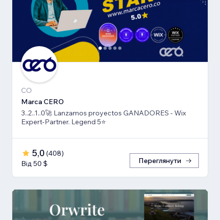
CO
Marca CERO
3..2..1..0🚀 Lanzamos proyectos GANADORES - Wix
Expert-Partner. Legend 5⭐️
5,0
(
408
)
Переглянути
Від 50 $