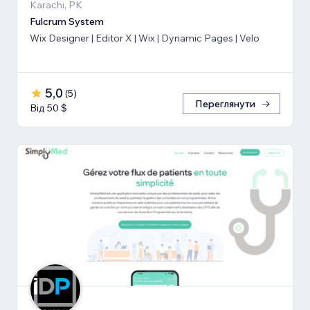
Karachi, PK
Fulcrum System
Wix Designer | Editor X | Wix | Dynamic Pages | Velo
5,0
(
5
)
Переглянути
Від 50 $