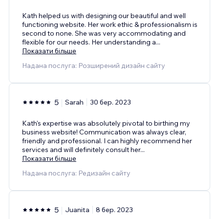
Kath helped us with designing our beautiful and well
functioning website. Her work ethic & professionalism is
second to none. She was very accommodating and
flexible for our needs. Her understanding a
...
Показати більше
Надана послуга: Розширений дизайн сайту
5
Sarah
30 бер. 2023
Kath's expertise was absolutely pivotal to birthing my
business website! Communication was always clear,
friendly and professional. I can highly recommend her
services and will definitely consult her
...
Показати більше
Надана послуга: Редизайн сайту
5
Juanita
8 бер. 2023