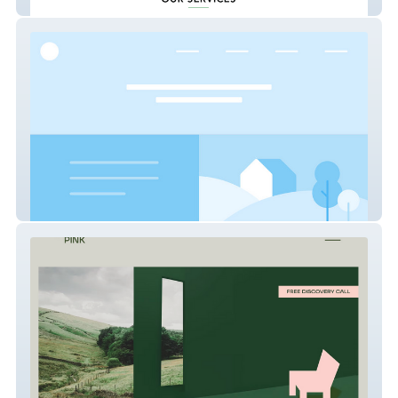
TASC Solutions
Utula