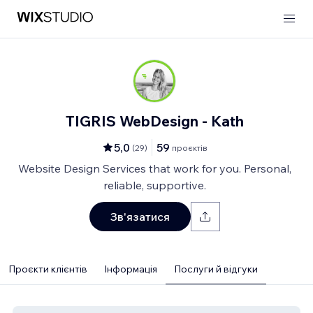
TIGRIS WebDesign - Kath
5,0
59
(
29
)
проєктів
Website Design Services that work for you. Personal,
reliable, supportive.
Зв'язатися
Проєкти клієнтів
Інформація
Послуги й відгуки