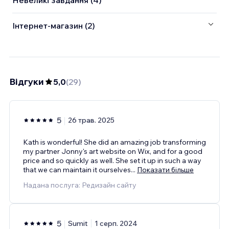
Невеликі завдання (4)
Інтернет-магазин (2)
Відгуки
5,0
(
29
)
5
26 трав. 2025
Kath is wonderful! She did an amazing job transforming
my partner Jonny's art website on Wix, and for a good
price and so quickly as well. She set it up in such a way
that we can maintain it ourselves
...
Показати більше
Надана послуга: Редизайн сайту
5
Sumit
1 серп. 2024