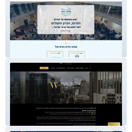
ציוני דרך
ווילסון נדל"ן