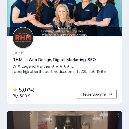
LA, US
RHM — Web Design, Digital Marketing, SEO
WIX Legend Partner ★★★★★ E:
robert@roberthebertmedia.com | T: 225.250.1888
5,0
(
74
)
Переглянути
Від 500 $