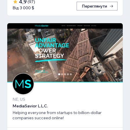
4,9
(
97
)
Переглянути
Від 3 000 $
NE, US
MediaSavior L.L.C.
Helping everyone from startups to billion-dollar
companies succeed online!