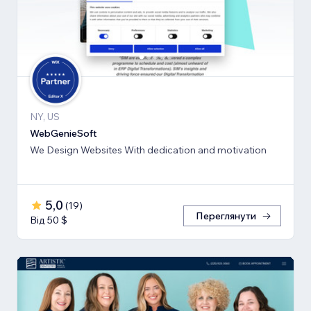
NY, US
WebGenieSoft
We Design Websites With dedication and motivation
5,0
(
19
)
Переглянути
Від 50 $