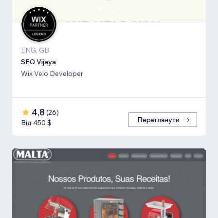
ENG, GB
SEO Vijaya
Wix Velo Developer
4,8
(
26
)
Переглянути
Від 450 $