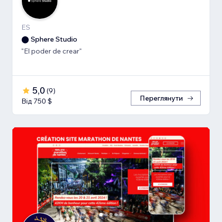
ES
⬤ Sphere Studio
"El poder de crear"
5,0
(
9
)
Переглянути
Від 750 $