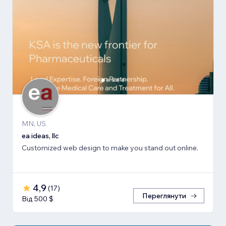
MN, US
ea ideas, llc
Customized web design to make you stand out online.
4,9
(
17
)
Переглянути
Від 500 $