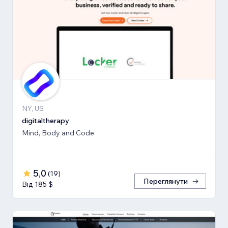
NY, US
digitaltherapy
Mind, Body and Code
5,0
(
19
)
Переглянути
Від 185 $