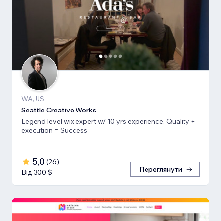
WA, US
Seattle Creative Works
Legend level wix expert w/ 10 yrs experience. Quality +
execution = Success
5,0
(
26
)
Переглянути
Від 300 $