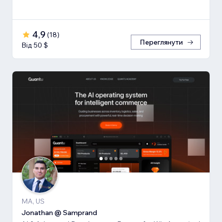
4,9
(
18
)
Переглянути
Від 50 $
MA, US
Jonathan @ Samprand