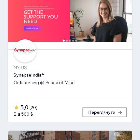
NY, US
SynapseIndia®
Outsourcing @ Peace of Mind
5,0
(
20
)
Переглянути
Від 500 $