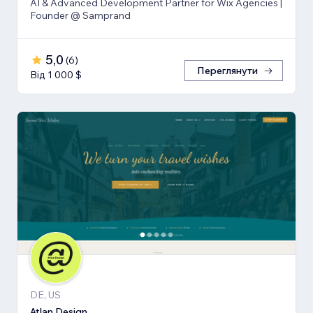
AI & Advanced Development Partner for Wix Agencies |
Founder @ Samprand
5,0
(
6
)
Переглянути
Від 1 000 $
DE, US
Atlan Design