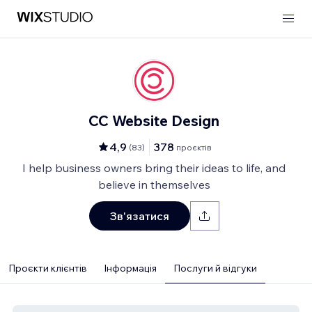
CC Website Design
4,9
378
(
83
)
проєктів
I help business owners bring their ideas to life, and
believe in themselves
Зв'язатися
Проєкти клієнтів
Інформація
Послуги й відгуки