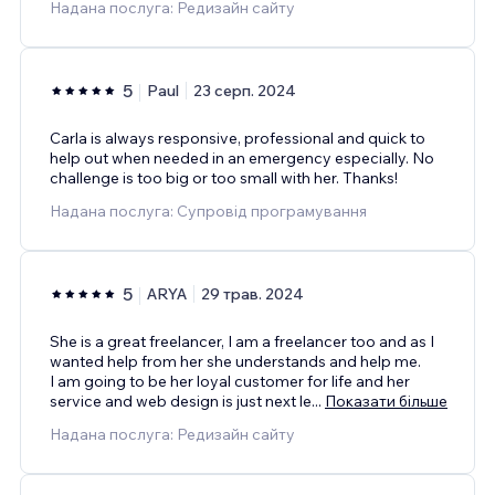
Надана послуга: Редизайн сайту
5
Paul
23 серп. 2024
Carla is always responsive, professional and quick to
help out when needed in an emergency especially. No
challenge is too big or too small with her. Thanks!
Надана послуга: Супровід програмування
5
ARYA
29 трав. 2024
She is a great freelancer, I am a freelancer too and as I
wanted help from her she understands and help me.
I am going to be her loyal customer for life and her
service and web design is just next le
...
Показати більше
Надана послуга: Редизайн сайту