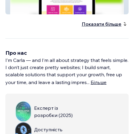
Jigsaw Play Therapy
Показати більше
Про нас
I’m Carla — and I’m all about strategy that feels simple.
I don’t just create pretty websites; I build smart,
scalable solutions that support your growth, free up
your time, and leave a lasting impres
...
Більше
Експерт із
розробки
(
2025
)
Доступність