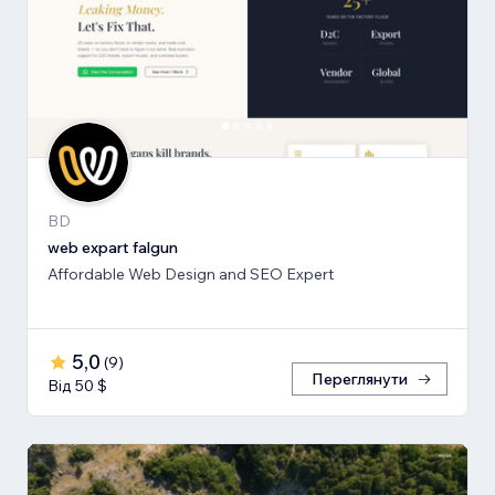
BD
web expart falgun
Affordable Web Design and SEO Expert
5,0
(
9
)
Переглянути
Від 50 $