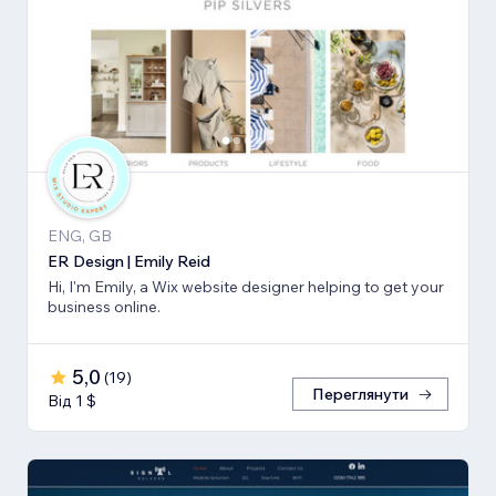
ENG, GB
ER Design | Emily Reid
Hi, I'm Emily, a Wix website designer helping to get your
business online.
5,0
(
19
)
Переглянути
Від 1 $