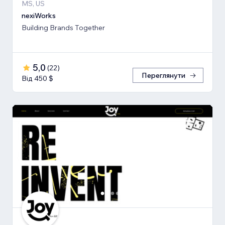
MS, US
nexiWorks
Building Brands Together
5,0
(
22
)
Переглянути
Від 450 $