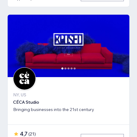
NY, US
CÉCA Studio
Bringing businesses into the 21st century
4,7
(
21
)