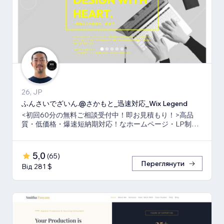
26, JP
ふんさいでざいん.@さかもと_迅速対応_Wix Legend
<初回60分の無料ご相談受付中！即お見積もり！>高品
質・低価格・爆速短納期対応！なホームページ・LP制作
ならお任せ下さい！真心いっぱいで向き合います！
5,0
(
65
)
Переглянути
Від 281 $