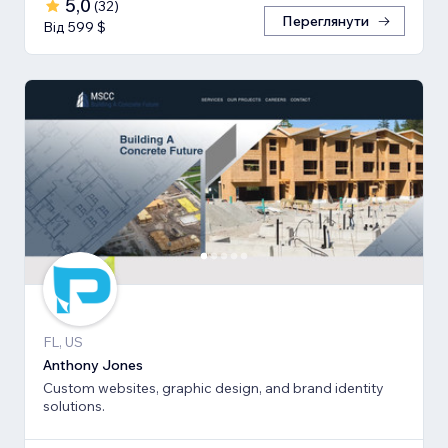
5,0
(
32
)
Переглянути
Від 599 $
FL, US
Anthony Jones
Custom websites, graphic design, and brand identity
solutions.