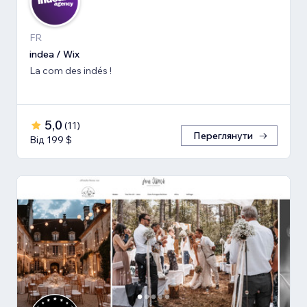
FR
indea / Wix
La com des indés !
5,0
(
11
)
Переглянути
Від 199 $