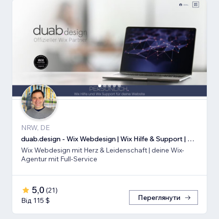
NRW, DE
duab.design - Wix Webdesign | Wix Hilfe & Support | Wix SEO
Wix Webdesign mit Herz & Leidenschaft | deine Wix-
Agentur mit Full-Service
5,0
(
21
)
Переглянути
Від 115 $