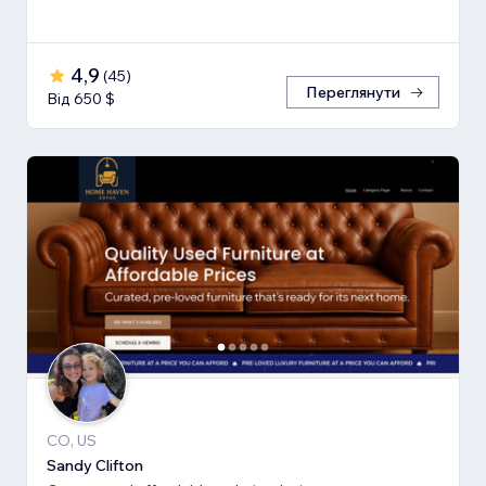
4,9
(
45
)
Переглянути
Від 650 $
CO, US
Sandy Clifton