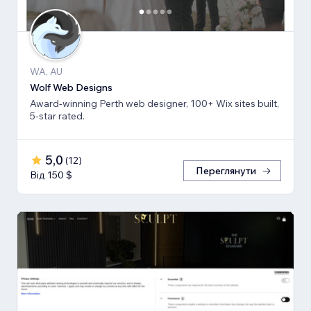
WA, AU
Wolf Web Designs
Award-winning Perth web designer, 100+ Wix sites built,
5-star rated.
5,0
(
12
)
Переглянути
Від 150 $