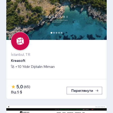
İstanbul, TR
Kreasoft
🚀 +10 Yıldır Dijitalin Mimarı
5,0
(
65
)
Переглянути
Від 5 $