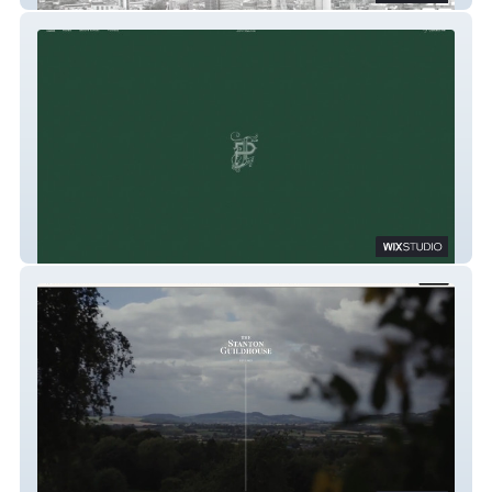
JohnPascoeArtist