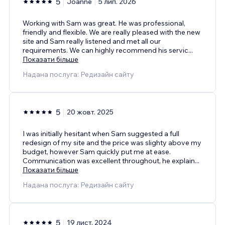
5
Joanne
5 лип. 2026
Working with Sam was great. He was professional,
friendly and flexible. We are really pleased with the new
site and Sam really listened and met all our
requirements. We can highly recommend his servic
...
Показати більше
Надана послуга: Редизайн сайту
5
20 жовт. 2025
I was initially hesitant when Sam suggested a full
redesign of my site and the price was slighty above my
budget, however Sam quickly put me at ease.
Communication was excellent throughout, he explain
...
Показати більше
Надана послуга: Редизайн сайту
5
19 лист. 2024