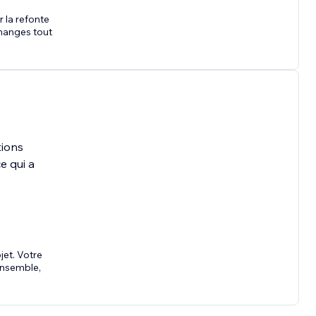
r la refonte
changes tout
tions
e qui a
jet. Votre
 ensemble,