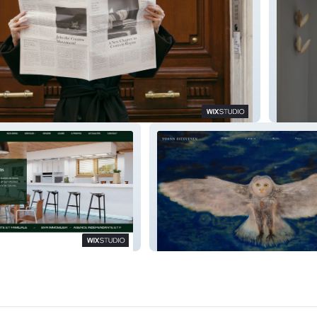
tion
SAM D'
Yoann Estevenin