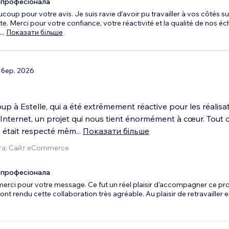
 професіонала
coup pour votre avis. Je suis ravie d’avoir pu travailler à vos côtés su
ite. Merci pour votre confiance, votre réactivité et la qualité de nos é
...
Показати більше
 бер. 2026
p à Estelle, qui a été extrêmement réactive pour les réalisa
 Internet, un projet qui nous tient énormément à cœur. Tout c
 était respecté mêm
...
Показати більше
га: Сайт eCommerce
 професіонала
erci pour votre message. Ce fut un réel plaisir d’accompagner ce pro
ont rendu cette collaboration très agréable. Au plaisir de retravailler