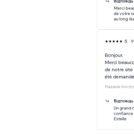
Відповідь
Merci beau
de votre s
au long du
5
9
Bonjour,
Merci beaucou
de notre site
été demandé
Надана послу
Відповідь
Un grand m
confiance 
Estelle