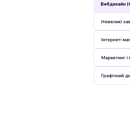
Вебдизайн (
Невеликі зав
Інтернет-маг
Маркетинг і 
Графічний ди