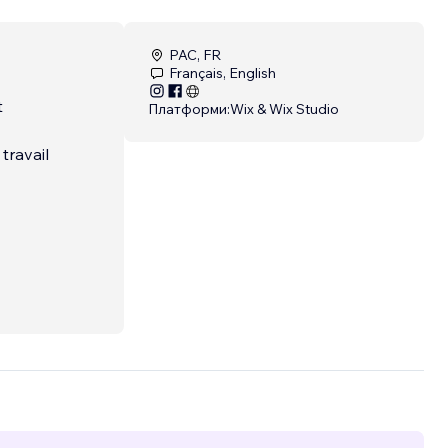
PAC, FR
Français, English
t
Платформи:
Wix & Wix Studio
travail