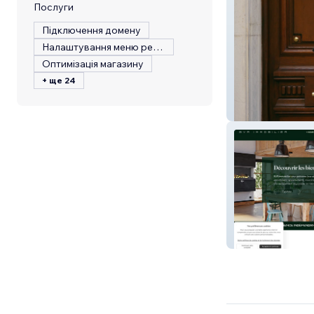
Послуги
Підключення домену
Налаштування меню ресторану
Оптимізація магазину
+ ще 24
The Creative Edi
BVR Immobilier