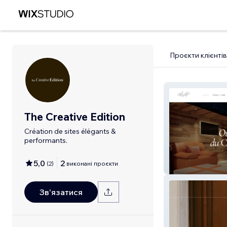
Проєкти клієнтів
The Creative Edition
Création de sites élégants &
performants.
5,0
2
(
2
)
виконані проєкти
Chalet Jade
Зв'язатися