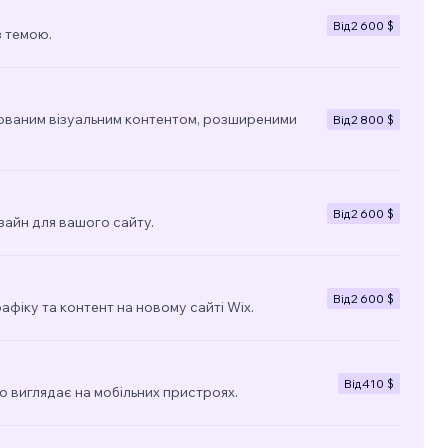
Від
2 600 $
з темою.
ованим візуальним контентом, розширеними
Від
2 800 $
Від
2 600 $
зайн для вашого сайту.
Від
2 600 $
фіку та контент на новому сайті Wix.
Від
410 $
о виглядає на мобільних пристроях.