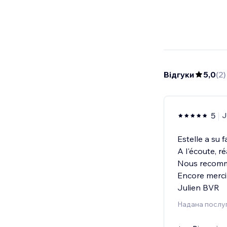
Відгуки
5,0
(
2
)
5
J
Estelle a su f
A l'écoute, ré
Nous recomma
Encore merci
Julien BVR
Надана послуг