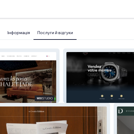
Інформація
Послуги й відгуки
Money Time Monaco