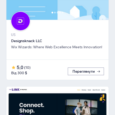
US
Designsknack LLC
Wix Wizards: Where Web Excellence Meets Innovation!
5,0
(
10
)
Переглянути
Від 300 $