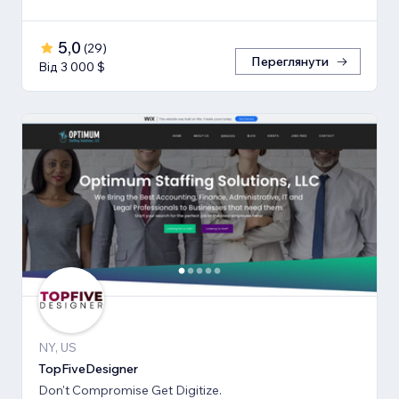
5,0
(
29
)
Переглянути
Від 3 000 $
NY, US
TopFiveDesigner
Don't Compromise Get Digitize.