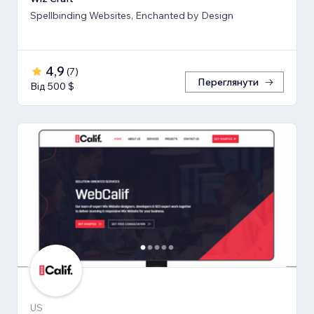
Spellbinding Websites, Enchanted by Design
4,9
(
7
)
Переглянути
Від 500 $
US