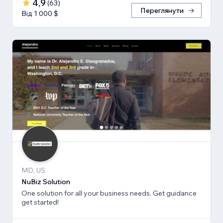
4,9
(
63
)
Переглянути
Від 1 000 $
MD, US
NuBiz Solution
One solution for all your business needs. Get guidance
get started!