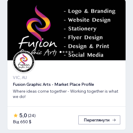
VIC, AU
Fusion Graphic Arts - Market Place Profile
Where ideas come together - Working together is what
we do!
5,0
(
24
)
Переглянути
Від 650 $