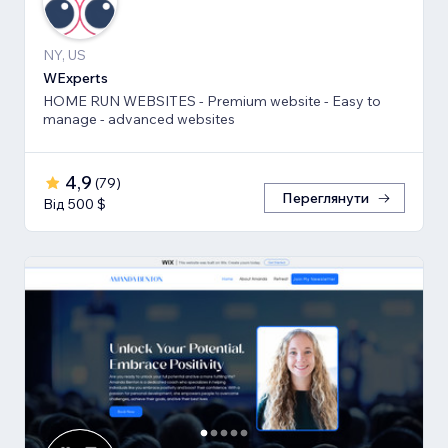
NY, US
WExperts
HOME RUN WEBSITES - Premium website - Easy to
manage - advanced websites
4,9
(
79
)
Переглянути
Від 500 $