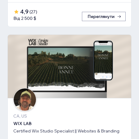
4,9
(
27
)
Переглянути
Від 2 500 $
CA, US
WIX LAB
Certified Wix Studio Specialist || Websites & Branding