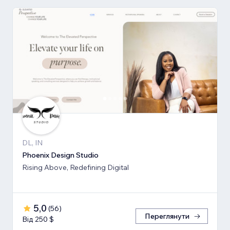
DL, IN
Phoenix Design Studio
Rising Above, Redefining Digital
5,0
(
56
)
Переглянути
Від 250 $