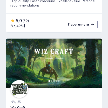
High quality. Fast turnaround. Excellent value. Personal
recommendations.
5,0
(
39
)
Переглянути
Від 495 $
NV, US
Wiz Craft