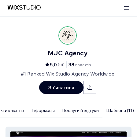
MJC Agency
5,0
38
(
14
)
проєктів
#1 Ranked Wix Studio Agency Worldwide
Зв'язатися
кти клієнтів
Інформація
Послуги й відгуки
Шаблони (11)