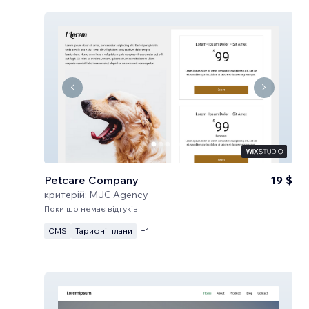
Petcare Company
19 $
критерій:
MJC Agency
Поки що немає відгуків
CMS
Тарифні плани
+
1