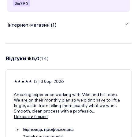
Від
99 $
Інтернет-магазин (1)
Відгуки
5,0
(
14
)
5
3 бер. 2026
Amazing experience working with Mike and his team.
We are on their monthly plan so we didn't have to lift a
finger, aside from telling them exactly what we want.
Smooth, clean process with a professio
...
Показати більше
Відповідь професіонала
Thank you so much!