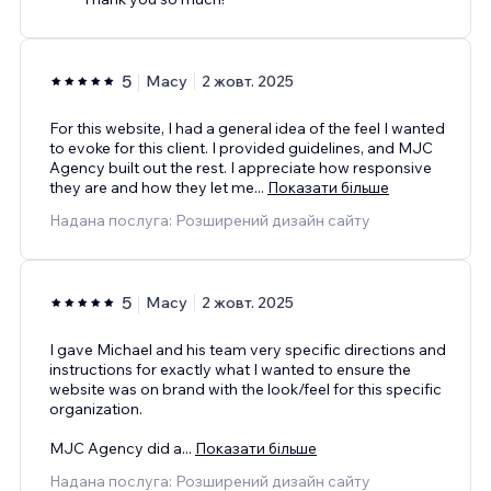
5
Macy
2 жовт. 2025
For this website, I had a general idea of the feel I wanted
to evoke for this client. I provided guidelines, and MJC
Agency built out the rest. I appreciate how responsive
they are and how they let me
...
Показати більше
Надана послуга: Розширений дизайн сайту
5
Macy
2 жовт. 2025
I gave Michael and his team very specific directions and
instructions for exactly what I wanted to ensure the
website was on brand with the look/feel for this specific
organization.
MJC Agency did a
...
Показати більше
Надана послуга: Розширений дизайн сайту