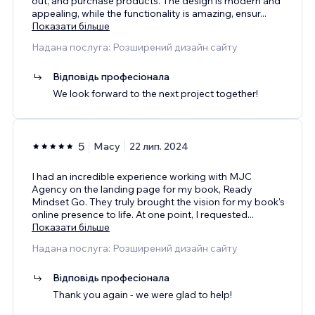
out, and purchase products. The design is modern and
appealing, while the functionality is amazing, ensur
...
Показати більше
Надана послуга: Розширений дизайн сайту
Відповідь професіонала
We look forward to the next project together!
5
Macy
22 лип. 2024
I had an incredible experience working with MJC
Agency on the landing page for my book, Ready
Mindset Go. They truly brought the vision for my book's
online presence to life. At one point, I requested
...
Показати більше
Надана послуга: Розширений дизайн сайту
Відповідь професіонала
Thank you again - we were glad to help!