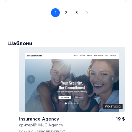
1
2
3
Шаблони
Insurance Agency
19 $
критерій:
MJC Agency
Поки що немає відгуків
2