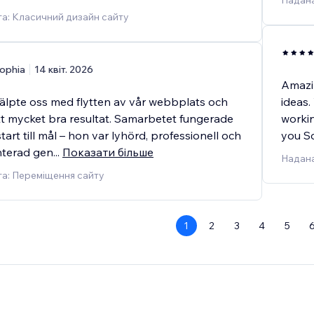
Надана
а: Класичний дизайн сайту
ophia
14 квіт. 2026
Amazi
hjälpte oss med flytten av vår webbplats och
ideas.
tt mycket bra resultat. Samarbetet fungerade
workin
start till mål – hon var lyhörd, professionell och
you So
nterad gen
...
Показати більше
Надана
а: Переміщення сайту
1
2
3
4
5