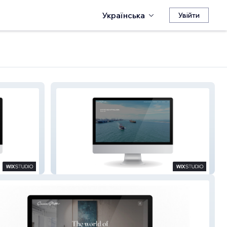
Українська
Увійти
Morssing & Nycander