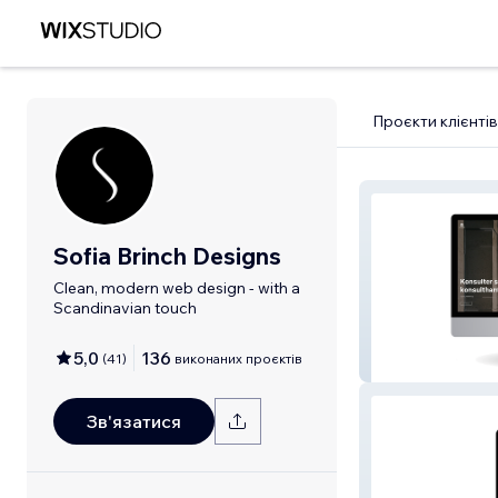
Проєкти клієнтів
Sofia Brinch Designs
Clean, modern web design - with a
Scandinavian touch
5,0
136
(
41
)
виконаних проєктів
C:next
Зв'язатися