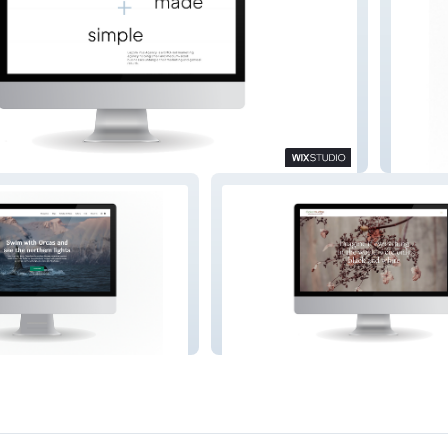
 Agency
Emma S
Colornudge