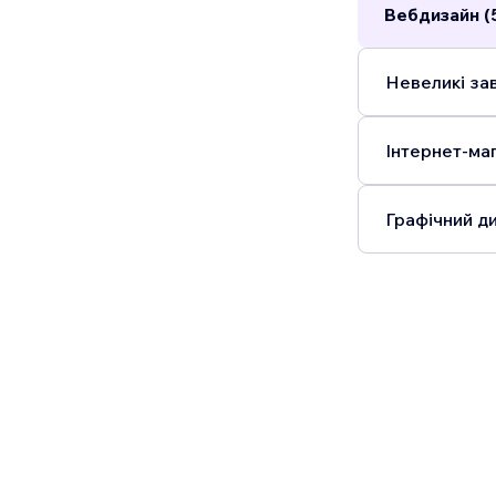
Вебдизайн (
Невеликі зав
Інтернет-маг
Графічний ди