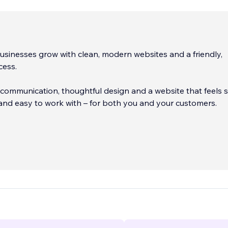
businesses grow with clean, modern websites and a friendly,
cess.
 communication, thoughtful design and a website that feels s
and easy to work with – for both you and your customers.
pert since 2013