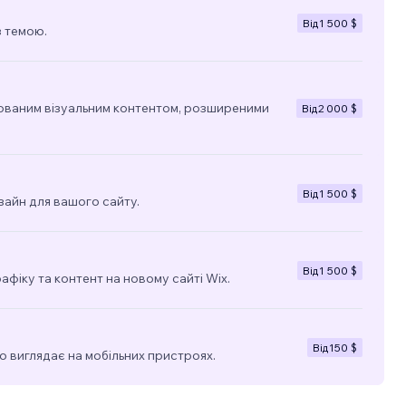
Від
1 500 $
з темою.
ованим візуальним контентом, розширеними
Від
2 000 $
Від
1 500 $
зайн для вашого сайту.
Від
1 500 $
фіку та контент на новому сайті Wix.
Від
150 $
о виглядає на мобільних пристроях.