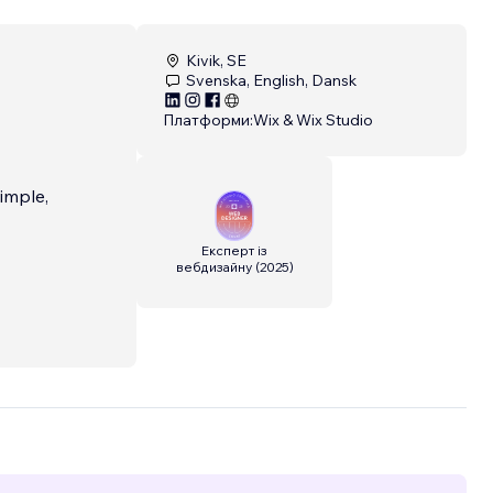
Kivik, SE
Svenska, English, Dansk
Платформи:
Wix & Wix Studio
imple,
Експерт із
вебдизайну
(
2025
)