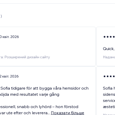
1
)
0 квіт. 2026
Quick,
а: Розширений дизайн сайту
Надана
2 квіт. 2026
Sofia tidigare för att bygga våra hemsidor och
Sofia 
nöjda med resultatet varje gång
sidens
servi
essionell, snabb och lyhörd – hon förstod
æstetis
 var ute efter och leverera
...
Показати більше