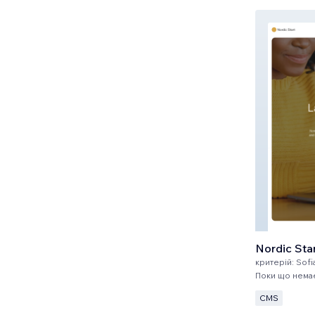
Nordic Sta
критерій:
Sofi
Поки що немає
CMS