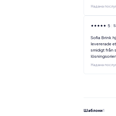
Надана послуг
5
S
Sofia Brink 
levererade e
smidigt från 
lösningsorie
Надана послуг
Шаблони
1