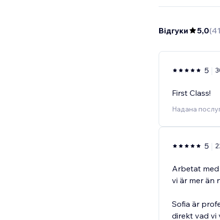
Відгуки
5,0
(
4
5
3
First Class!
Надана послуг
5
2
Arbetat med 
vi är mer än 
Sofia är prof
direkt vad vi