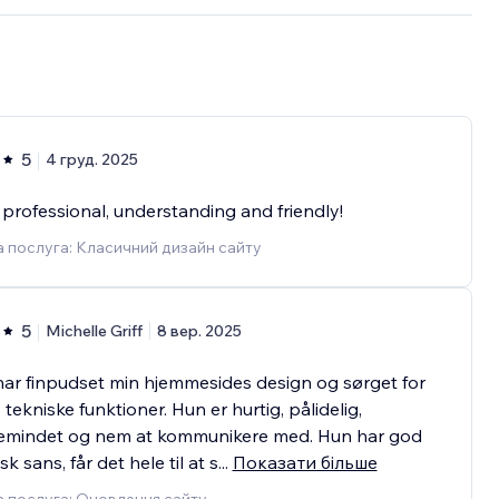
5
4 груд. 2025
 professional, understanding and friendly!
 послуга: Класичний дизайн сайту
5
Michelle Griff
8 вер. 2025
har finpudset min hjemmesides design og sørget for
 tekniske funktioner. Hun er hurtig, pålidelig,
cemindet og nem at kommunikere med. Hun har god
k sans, får det hele til at s
...
Показати більше