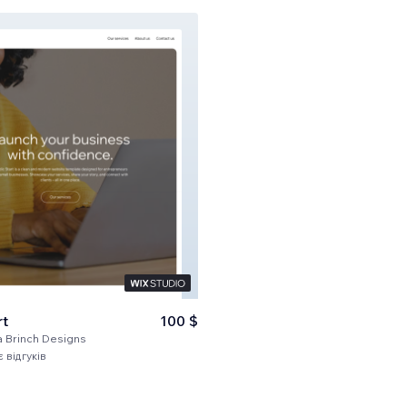
rt
100 $
a Brinch Designs
 відгуків