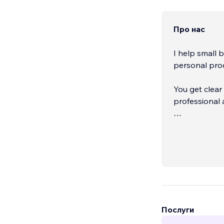
Про нас
I help small 
personal pro
You get clear
professional 
Wix Studio Ex
Послуги