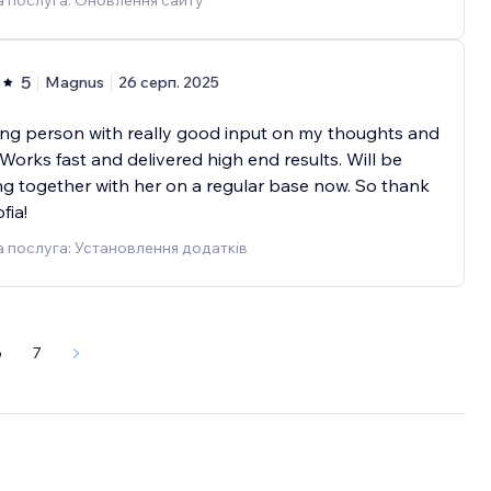
 послуга: Оновлення сайту
5
Magnus
26 серп. 2025
ng person with really good input on my thoughts and
 Works fast and delivered high end results. Will be
g together with her on a regular base now. So thank
fia!
 послуга: Установлення додатків
6
7