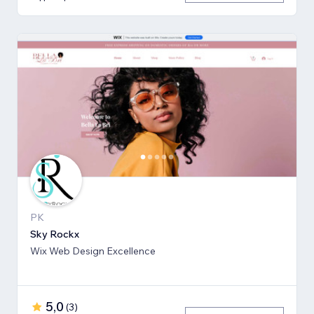
PK
Sky Rockx
Wix Web Design Excellence
5,0
(
3
)