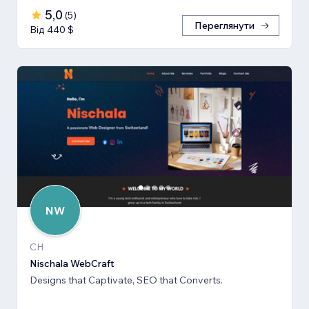
5,0
(
5
)
Переглянути
Від 440 $
NW
CH
Nischala WebCraft
Designs that Captivate, SEO that Converts.