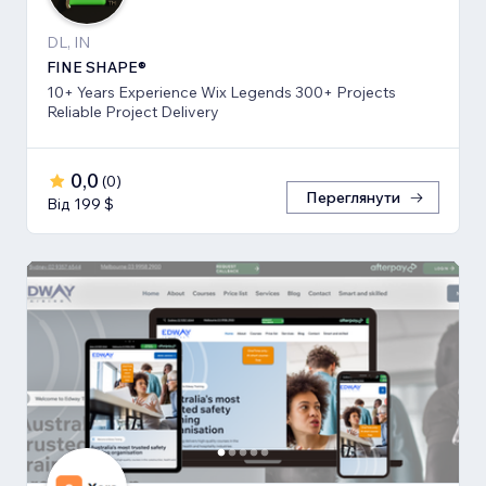
DL, IN
FINE SHAPE®
10+ Years Experience Wix Legends 300+ Projects
Reliable Project Delivery
0,0
(
0
)
Переглянути
Від 199 $