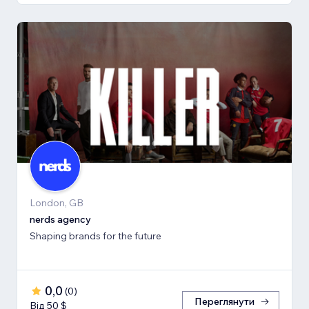
London, GB
nerds agency
Shaping brands for the future
0,0
(
0
)
Переглянути
Від 50 $