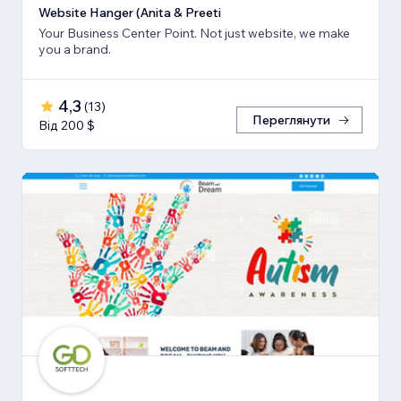
Website Hanger (Anita & Preeti
Your Business Center Point. Not just website, we make
you a brand.
4,3
(
13
)
Переглянути
Від 200 $