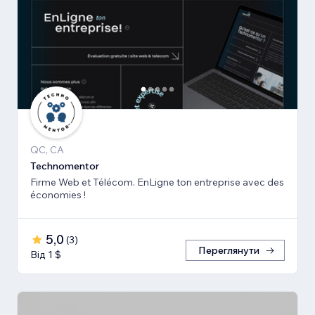
QC, CA
Technomentor
Firme Web et Télécom. EnLigne ton entreprise avec des
économies !
5,0
(
3
)
Переглянути
Від 1 $