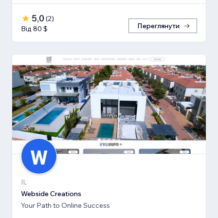
5,0
(
2
)
Переглянути
Від 80 $
IL
Webside Creations
Your Path to Online Success