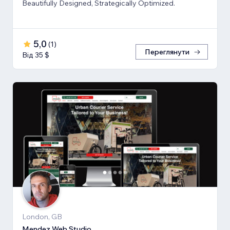
Beautifully Designed, Strategically Optimized.
5,0
(
1
)
Переглянути
Від 35 $
London, GB
Mendez Web Studio