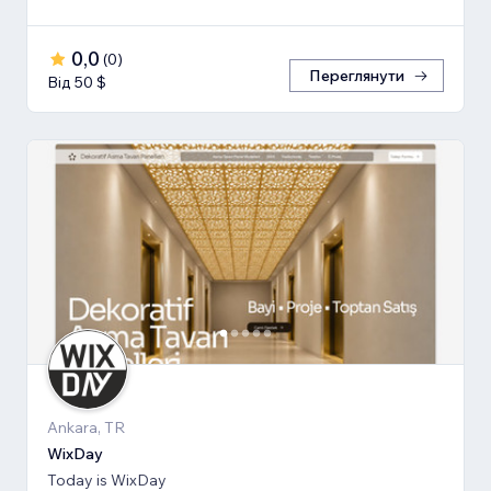
0,0
(
0
)
Переглянути
Від 50 $
Ankara, TR
WixDay
Today is WixDay