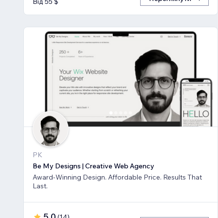
Від 55 $
PK
Be My Designs | Creative Web Agency
Award-Winning Design. Affordable Price. Results That
Last.
5,0
(
14
)