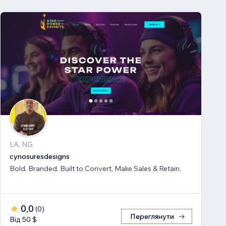
LA, NG
cynosuresdesigns
Bold. Branded. Built to Convert, Make Sales & Retain.
0,0
(
0
)
Переглянути
Від 50 $