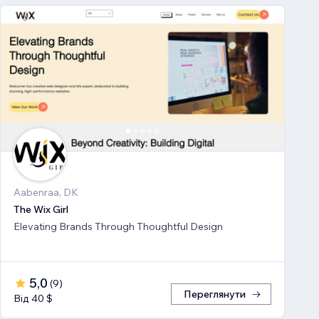
Aabenraa, DK
The Wix Girl
Elevating Brands Through Thoughtful Design
5,0
(
9
)
Переглянути
Від 40 $