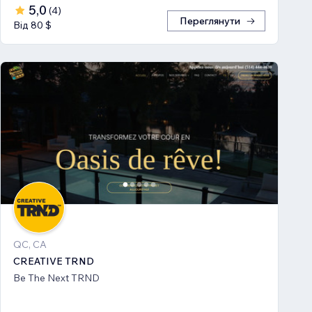
5,0
(
4
)
Переглянути
Від 80 $
QC, CA
CREATIVE TRND
Be The Next TRND