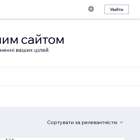
Увійти
шим сайтом
гненні ваших цілей
Сортувати
за релевантністю