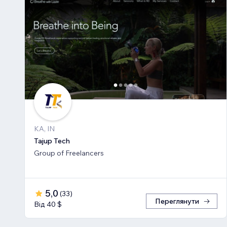
KA, IN
Tajup Tech
Group of Freelancers
5,0
(
33
)
Переглянути
Від 40 $