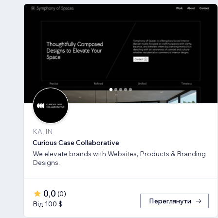
KA, IN
Curious Case Collaborative
We elevate brands with Websites, Products & Branding
Designs.
0,0
(
0
)
Переглянути
Від 100 $