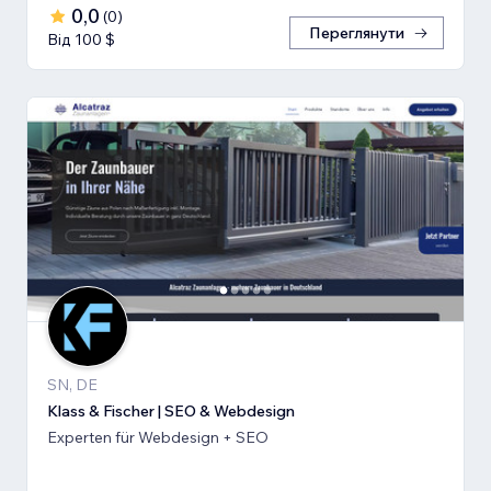
0,0
(
0
)
Переглянути
Від 100 $
SN, DE
Klass & Fischer | SEO & Webdesign
Experten für Webdesign + SEO