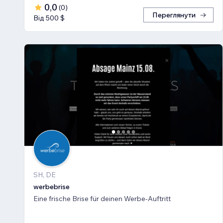
0,0
(
0
)
Переглянути
Від 500 $
SH, DE
werbebrise
Eine frische Brise für deinen Werbe-Auftritt