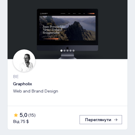
BE
Grapholix
Web and Brand Design
5,0
(
15
)
Переглянути
Від 75 $