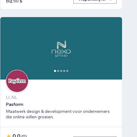
Від 50 $
LI, NL
Pasform
Maatwerk design & development voor ondernemers
die online willen groeien.
0,0
(
0
)