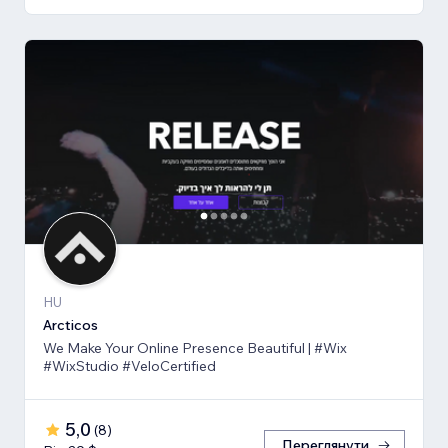
HU
Arcticos
We Make Your Online Presence Beautiful | #Wix
#WixStudio #VeloCertified
5,0
(
8
)
Переглянути