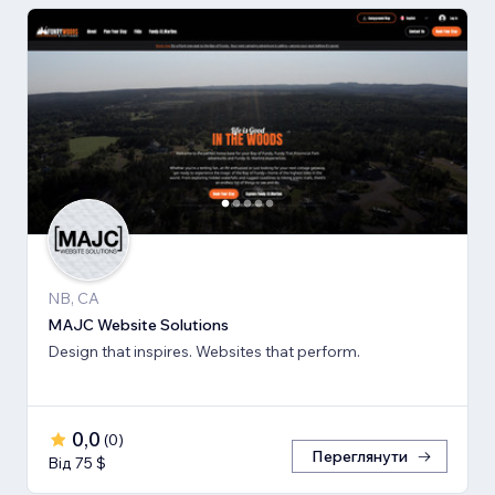
NB, CA
MAJC Website Solutions
Design that inspires. Websites that perform.
0,0
(
0
)
Переглянути
Від 75 $