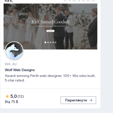
WA, AU
Wolf Web Designs
Award-winning Perth web designer, 100+ Wix sites built,
5-star rated.
5,0
(
12
)
Переглянути
Від 75 $