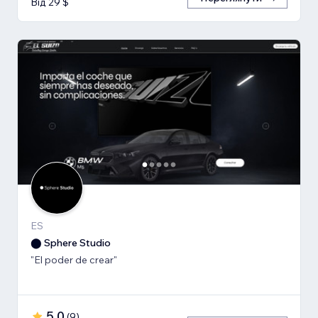
Від 29 $
ES
⬤ Sphere Studio
"El poder de crear"
5,0
(
9
)