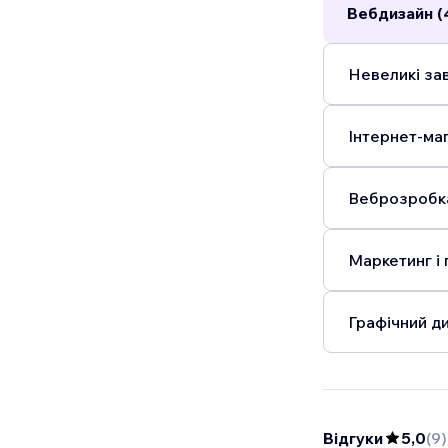
Вебдизайн (
Невеликі зав
Інтернет-маг
Веброзробка
Маркетинг і 
Графічний ди
Відгуки
5,0
(
9
)