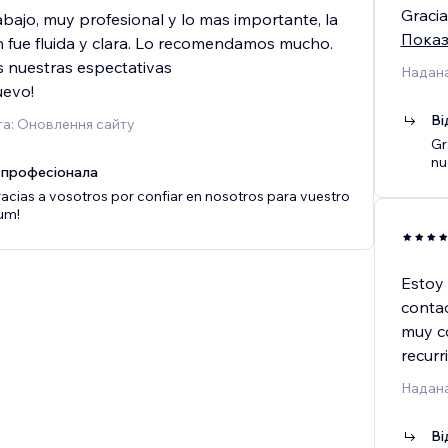
Gracia
bajo, muy profesional y lo mas importante, la
Показ
 fue fluida y clara. Lo recomendamos mucho.
 nuestras espectativas
Надана
uevo!
Ві
а: Оновлення сайту
Gr
nu
 професіонала
cias a vosotros por confiar en nosotros para vuestro
um!
Estoy 
contac
muy co
recurri
Надана
Ві