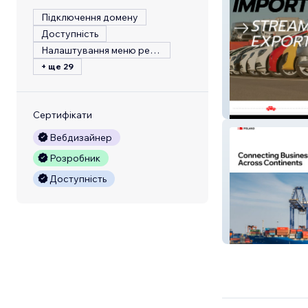
Підключення домену
Доступність
Налаштування меню ресторану
+ ще 29
SECRID CARS
Сертифікати
Вебдизайнер
Розробник
Доступність
AB Poland