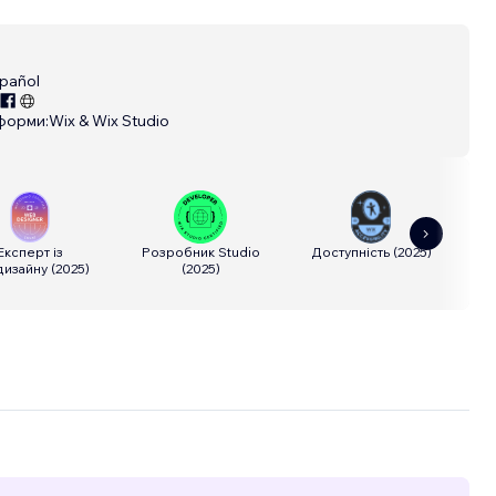
S
pañol
форми:
Wix & Wix Studio
Експерт із
Розробник Studio
Доступність
(
2025
)
Ве
дизайну
(
2025
)
(
2025
)