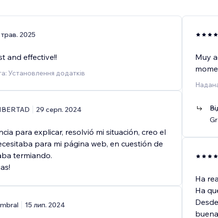
 трав. 2025
t and effective!!
Muy a
mome
а: Установлення додатків
Надана
Ві
IBERTAD
29 серп. 2024
Gr
ia para explicar, resolvió mi situación, creo el
cesitaba para mi página web, en cuestión de
aba termiando.
as!
Ha rea
Ha qu
Desde
mbral
15 лип. 2024
buena