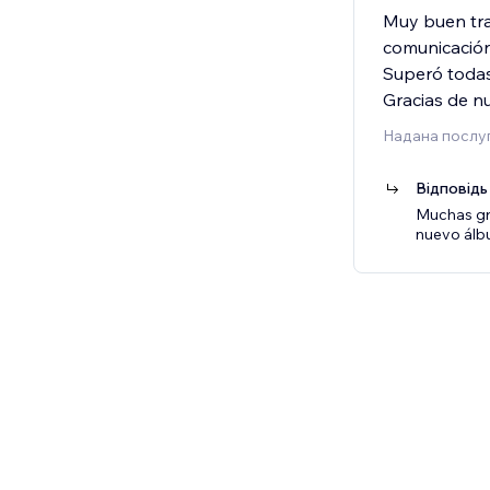
Muy buen tra
comunicación
Superó todas
Gracias de n
Надана послуг
Відповідь
Muchas gra
nuevo álb