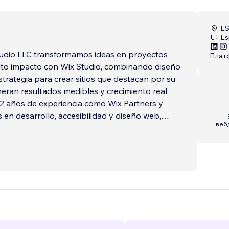
E
Es
udio LLC transformamos ideas en proyectos
Плат
alto impacto con Wix Studio, combinando diseño
trategia para crear sitios que destacan por su
neran resultados medibles y crecimiento real.
2 años de experiencia como Wix Partners y
s en desarrollo, accesibilidad y diseño web,
веб
mpresas de todo el mundo a digitalizarse y
tes.