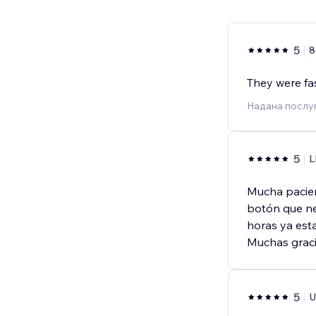
5
8
They were fas
Надана послуг
5
L
Mucha pacienc
botón que ne
horas ya est
Muchas graci
5
U