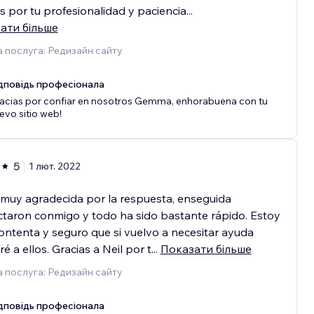
s por tu profesionalidad y paciencia
...
ати більше
 послуга: Редизайн сайту
дповідь професіонала
acias por confiar en nosotros Gemma, enhorabuena con tu
evo sitio web!
5
1 лют. 2022
muy agradecida por la respuesta, enseguida
taron conmigo y todo ha sido bastante rápido. Estoy
ntenta y seguro que si vuelvo a necesitar ayuda
ré a ellos. Gracias a Neil por t
...
Показати більше
 послуга: Редизайн сайту
дповідь професіонала