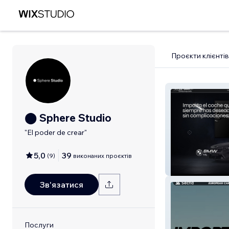
Проєкти клієнтів
⬤ Sphere Studio
"El poder de crear"
5,0
39
(
9
)
виконаних проєктів
Importaciones E
Зв'язатися
Послуги