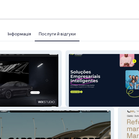
Інформація
Послуги й відгуки
l Suizo
Fascinating Pioneers