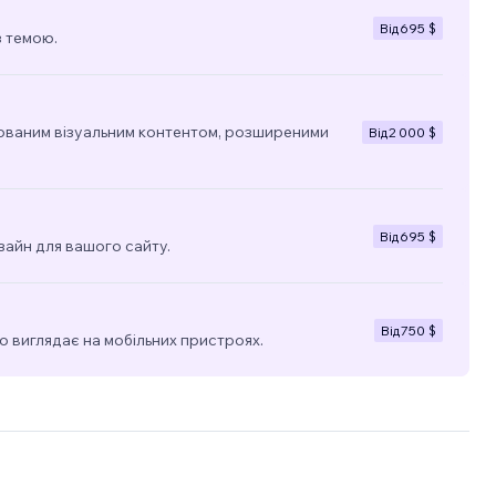
Від
695 $
з темою.
ованим візуальним контентом, розширеними
Від
2 000 $
Від
695 $
зайн для вашого сайту.
Від
750 $
о виглядає на мобільних пристроях.