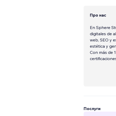
Про нас
En Sphere St
digitales de 
web, SEO y es
estética y ge
Con más de 1
certificacione
ayudamos a e
crecer sin limi
Послуги