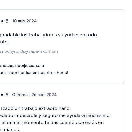
5
10 лип. 2024
gradable los trabajadores y ayudan en todo
nto
 послуга: Візуальний контент
дповідь професіонала
acias por confiar en nosotros Berta!
5
Gemma
26 лют. 2024
lizado un trabajo extraordinario.
edado impecable y seguro me ayudara muchísimo .
 el primer momento te das cuenta que estás en
s manos.