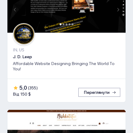
IN, US
J. D. Leep
Affordable Website Designing Bringing The World To
You!
5,0
(
355
)
Переглянути
Від 150 $