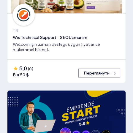
TR
Wix Technical Support - SEOUzmanim
Wix.com için uzman desteği, uygun fiyatlar ve
mükemmel hizmet.
5,0
(
6
)
Переглянути
Від 50 $