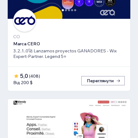
CO
Marca CERO
3..2..1..0🚀 Lanzamos proyectos GANADORES - Wix
Expert-Partner. Legend 5⭐️
5,0
(
408
)
Переглянути
Від 200 $