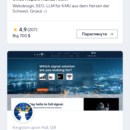
Webdesign, SEO, LLM für KMU aus dem Herzen der
Schweiz. Grüezi :-)
4,9
(
207
)
Переглянути
Від 700 $
Kingston upon Hull, GB