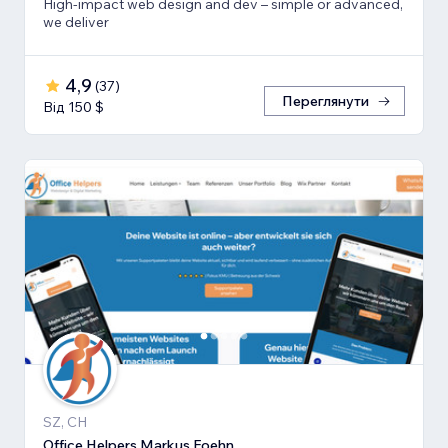
High-impact web design and dev – simple or advanced,
we deliver
4,9
(
37
)
Переглянути
Від 150 $
SZ, CH
Office Helpers Markus Foehn