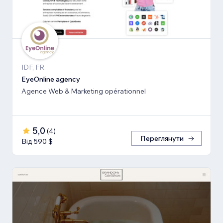
IDF, FR
EyeOnline agency
Agence Web & Marketing opérationnel
5,0
(
4
)
Переглянути
Від 590 $