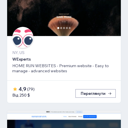
NY, US
WExperts
HOME RUN WEBSITES - Premium website - Easy to
manage - advanced websites
4,9
(
79
)
Переглянути
Від 250 $