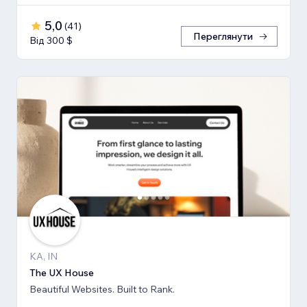
5,0
(
41
)
Переглянути
Від 300 $
KA, IN
The UX House
Beautiful Websites. Built to Rank.