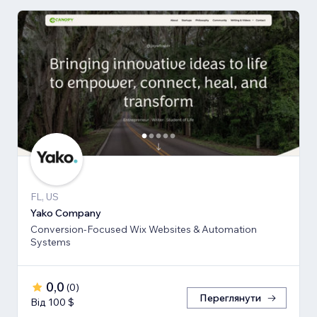
FL, US
Yako Company
Conversion-Focused Wix Websites & Automation
Systems
0,0
(
0
)
Переглянути
Від 100 $