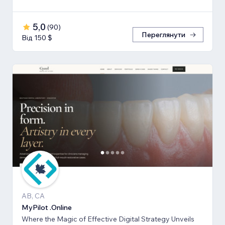
5,0
(
90
)
Переглянути
Від 150 $
AB, CA
MyPilot .Online
Where the Magic of Effective Digital Strategy Unveils