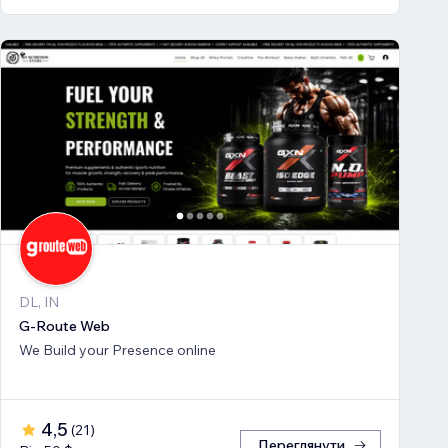
DL, IN
G-Route Web
We Build your Presence online
4,5
(
21
)
Переглянути