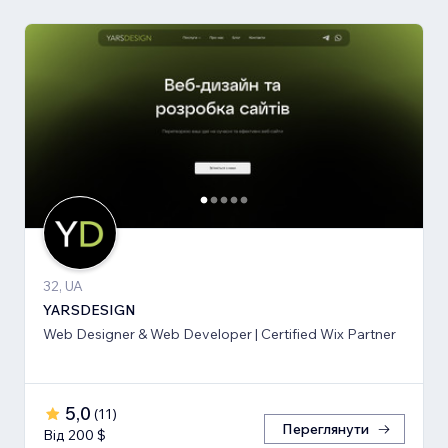
32, UA
YARSDESIGN
Web Designer & Web Developer | Certified Wix Partner
5,0
(
11
)
Переглянути
Від 200 $