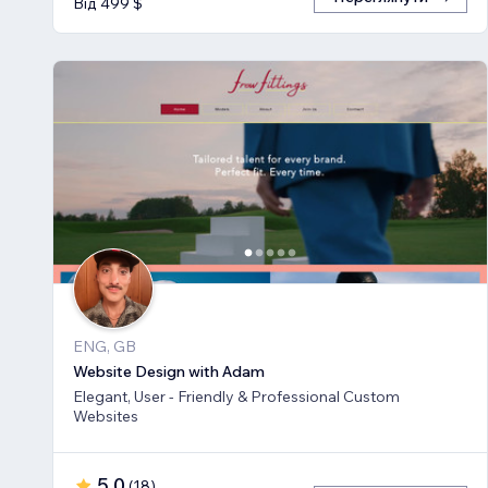
Від 499 $
ENG, GB
Website Design with Adam
Elegant, User - Friendly & Professional Custom
Websites
5,0
(
18
)