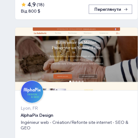
4,9
(
18
)
Переглянути
Від 800 $
Lyon, FR
AlphaPix Design
Ingénieur web - Création/Refonte site internet - SEO &
GEO