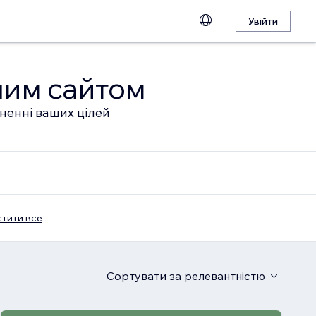
Увійти
шим сайтом
гненні ваших цілей
тити все
Сортувати
за релевантністю