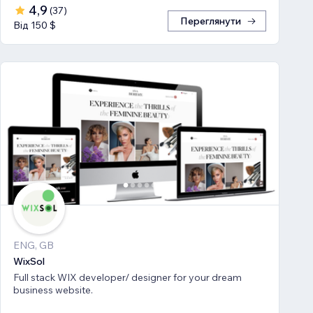
4,9
(
37
)
Переглянути
Від 150 $
ENG, GB
WixSol
Full stack WIX developer/ designer for your dream
business website.