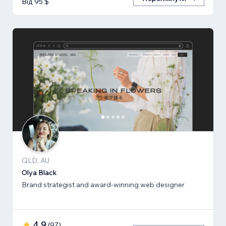
Від 95 $
QLD, AU
Olya Black
Brand strategist and award-winning web designer
4,9
(
97
)