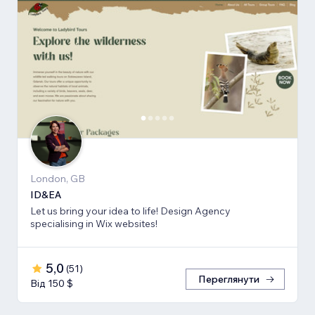
London, GB
ID&EA
Let us bring your idea to life! Design Agency
specialising in Wix websites!
5,0
(
51
)
Переглянути
Від 150 $