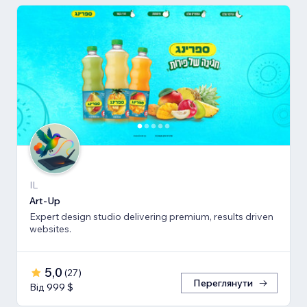
IL
Art-Up
Expert design studio delivering premium, results driven
websites.
5,0
(
27
)
Переглянути
Від 999 $