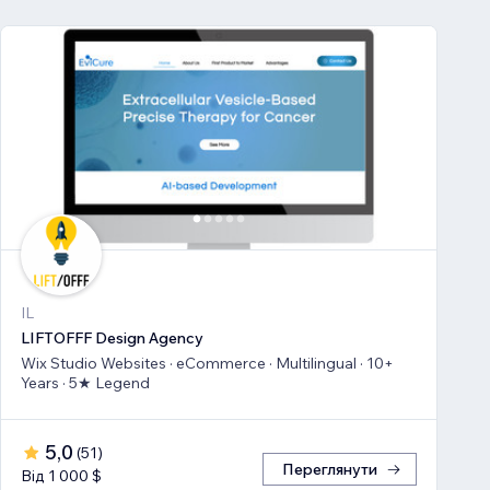
IL
LIFTOFFF Design Agency
Wix Studio Websites · eCommerce · Multilingual · 10+
Years · 5★ Legend
5,0
(
51
)
Переглянути
Від 1 000 $