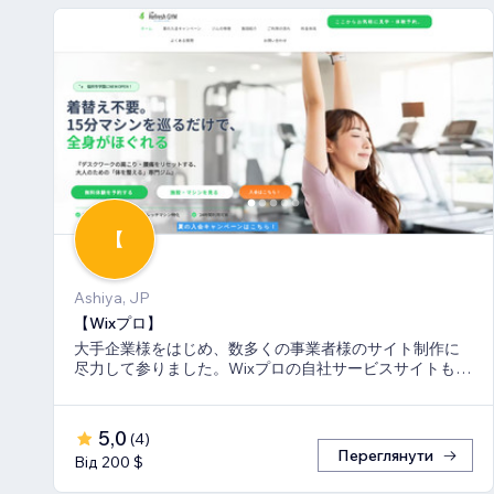
【
Ashiya, JP
【Wixプロ】
大手企業様をはじめ、数多くの事業者様のサイト制作に
尽力して参りました。Wixプロの自社サービスサイトも多
数キーワードでSEO1位を獲得。
5,0
(
4
)
Переглянути
Від 200 $