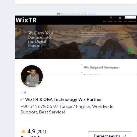
TR
✅ WixTR & OBA Technology Wix Partner
+90 541 678 06 97 Türkçe / English, Worldwide
Support, Best Service!
4,9
(
251
)
Переглянути