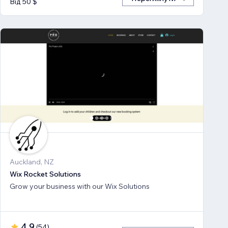
Від 50 $
Auckland, NZ
Wix Rocket Solutions
Grow your business with our Wix Solutions
4,9
(
54
)