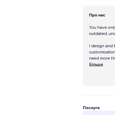
Про нас
You have only
outdated, uncl
I design and
customization
need more th
Більше
✔ Clear, conv
✔ Modern, fas
Послуги