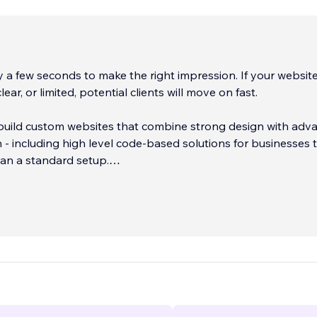
 a few seconds to make the right impression. If your website
ear, or limited, potential clients will move on fast.
 build custom websites that combine strong design with adv
 - including high level code-based solutions for businesses 
an a standard setup.
ersion-focused design
t, and mobile-friendly experience
...