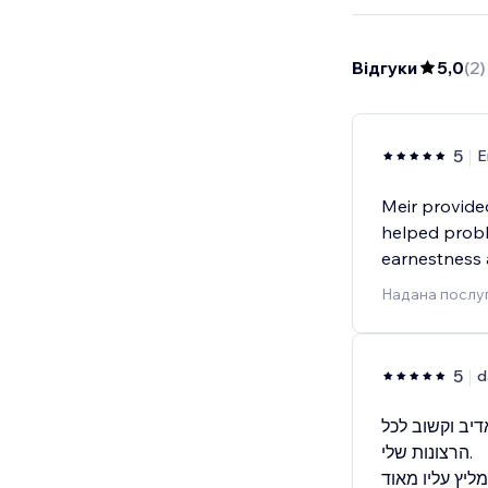
Відгуки
5,0
(
2
)
5
E
Meir provided
helped probl
earnestness a
Надана послуг
5
d
דיב וקשוב לכל
הרצונות שלי.