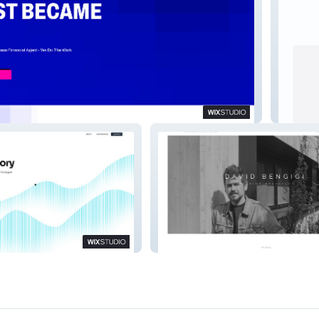
Ilan-Kle
David Bengigi