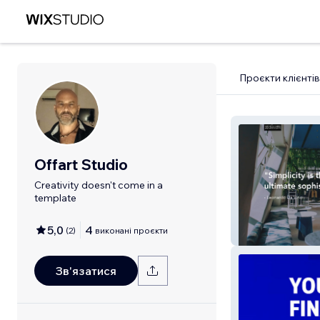
Проєкти клієнтів
Offart Studio
Creativity doesn't come in a
template
5,0
4
(
2
)
виконані проєкти
MEA Design
Зв'язатися