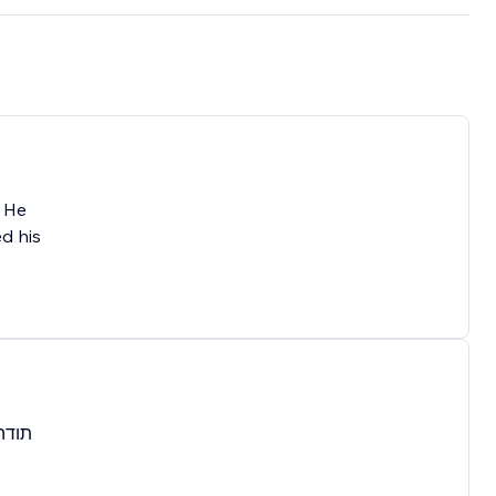
. He
d his
תודה