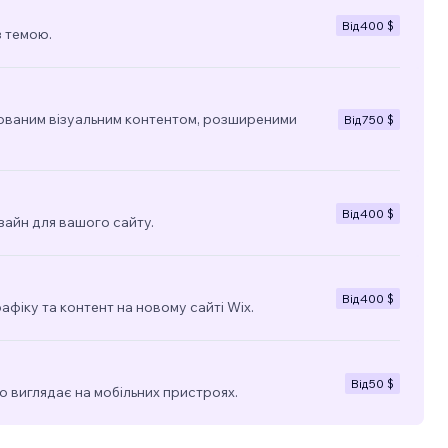
Від
400 $
з темою.
ованим візуальним контентом, розширеними
Від
750 $
Від
400 $
зайн для вашого сайту.
Від
400 $
фіку та контент на новому сайті Wix.
Від
50 $
о виглядає на мобільних пристроях.