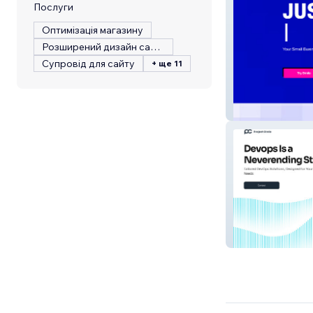
Послуги
Оптимізація магазину
Розширений дизайн сайту
Супровід для сайту
+ ще 11
&milo Final
Project Circle