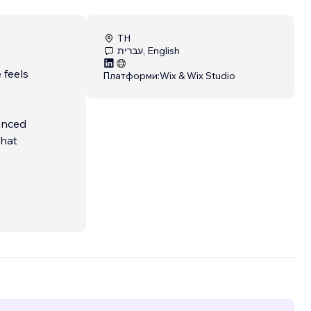
TH
עברית, English
 feels
Платформи:
Wix & Wix Studio
anced
that