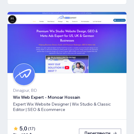
Dinajpur, BD
Wix Web Expert - Monoar Hossain
Expert Wix Website Designer | Wix Studio & Classic
Editor | SEO & Ecommerce
5,0
(
17
)
Переглянути