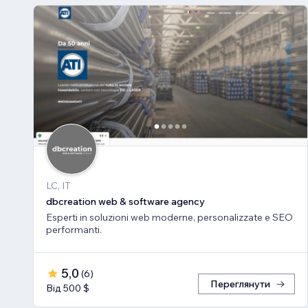
LC, IT
dbcreation web & software agency
Esperti in soluzioni web moderne, personalizzate e SEO
performanti.
5,0
(
6
)
Переглянути
Від 500 $