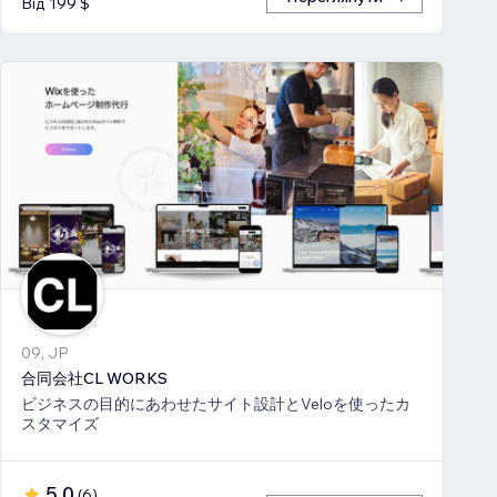
Від 199 $
09, JP
合同会社CL WORKS
ビジネスの目的にあわせたサイト設計とVeloを使ったカ
スタマイズ
5,0
(
6
)