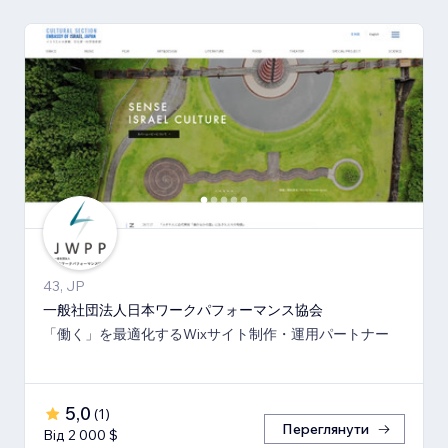
43, JP
一般社団法人日本ワークパフォーマンス協会
「働く」を最適化するWixサイト制作・運用パートナー
5,0
(
1
)
Переглянути
Від 2 000 $