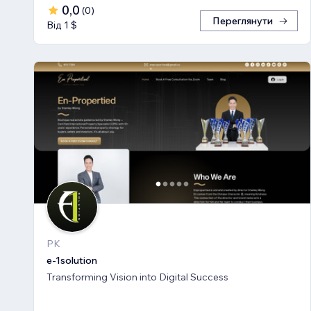
0,0
(
0
)
Переглянути
Від 1 $
PK
e-1solution
Transforming Vision into Digital Success