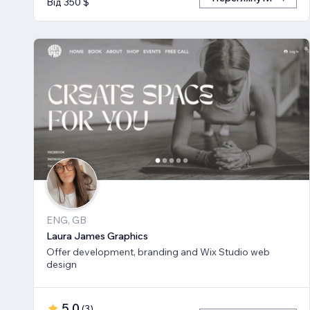
Від 350 $
ENG, GB
Laura James Graphics
Offer development, branding and Wix Studio web
design
5,0
(
3
)