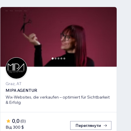
Graz, AT
MIPA AGENTUR
Wix-Websites, die verkaufen – optimiert für Sichtbarkeit
& Erfolg
0,0
(
0
)
Переглянути
Від 300 $