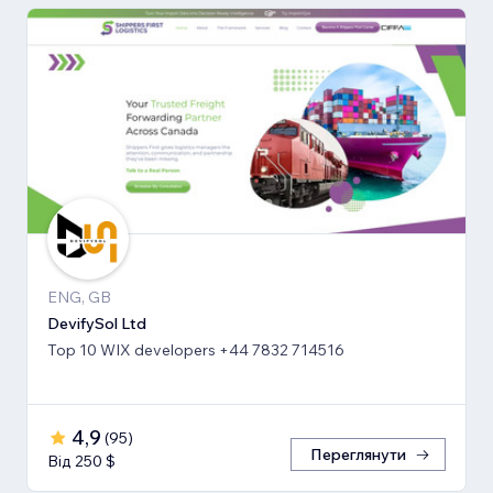
ENG, GB
DevifySol Ltd
Top 10 WIX developers +44 7832 714516
4,9
(
95
)
Переглянути
Від 250 $