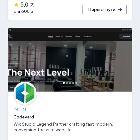
5,0
(
2
)
Переглянути
Від 600 $
DL, IN
Codeyard
Wix Studio Legend Partner crafting fast, modern,
conversion-focused website