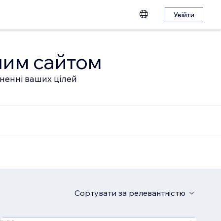
Увійти
шим сайтом
гненні ваших цілей
Сортувати
за релевантністю