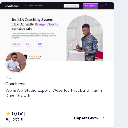
NG
Coachicon
Wix & Wix Studio Expert | Websites That Build Trust &
Drive Growth
0,0
(
0
)
Переглянути
Від 297 $