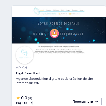
VD, CH
DigitConsultant
Agence d'acquisition digitale et de création de site
internet sur Wix.
0,0
(
0
)
Переглянути
Від 1 000 $