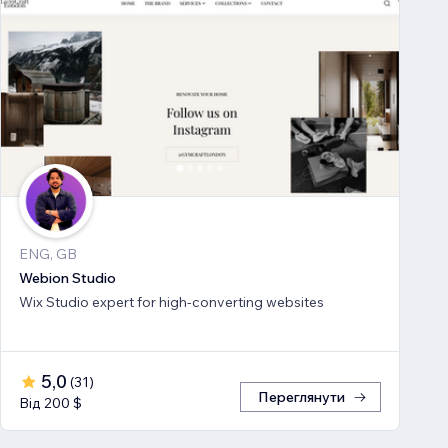
ENG, GB
Webion Studio
Wix Studio expert for high-converting websites
5,0
(
31
)
Переглянути
Від 200 $