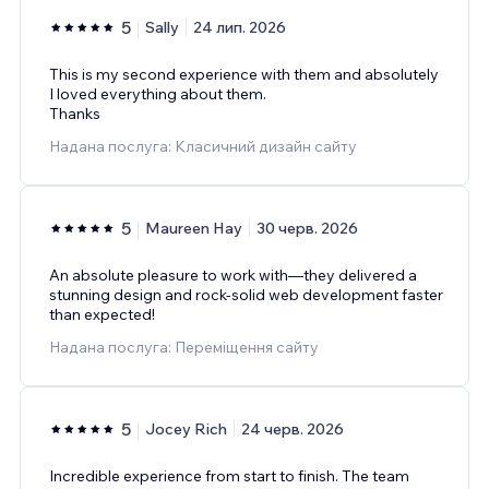
5
Sally
24 лип. 2026
This is my second experience with them and absolutely
I loved everything about them.
Thanks
Надана послуга: Класичний дизайн сайту
5
Maureen Hay
30 черв. 2026
An absolute pleasure to work with—they delivered a
stunning design and rock-solid web development faster
than expected!
Надана послуга: Переміщення сайту
5
Jocey Rich
24 черв. 2026
Incredible experience from start to finish. The team