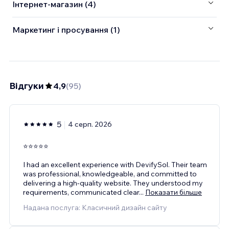
Інтернет-магазин (4)
Маркетинг і просування (1)
Відгуки
4,9
(
95
)
5
4 серп. 2026
⭐⭐⭐⭐⭐
I had an excellent experience with DevifySol. Their team
was professional, knowledgeable, and committed to
delivering a high-quality website. They understood my
requirements, communicated clear
...
Показати більше
Надана послуга: Класичний дизайн сайту