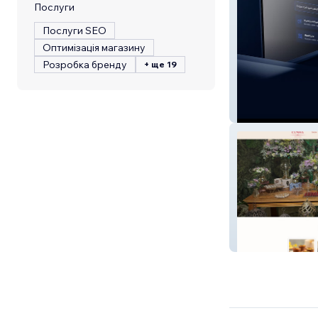
Послуги
Послуги SEO
Оптимізація магазину
Розробка бренду
+ ще 19
Doc Doc Law
Fernanda Cunha 