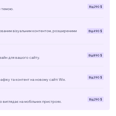
Від
290 $
з темою.
ованим візуальним контентом, розширеними
Від
490 $
Від
890 $
зайн для вашого сайту.
Від
390 $
фіку та контент на новому сайті Wix.
Від
290 $
о виглядає на мобільних пристроях.