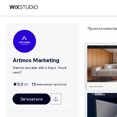
Проєкти клієнтів
Artmos Marketing
Vamos escalar até o topo. Você
vem?
5,0
15
(
3
)
виконаних проєктів
Andrea Soares
Зв'язатися