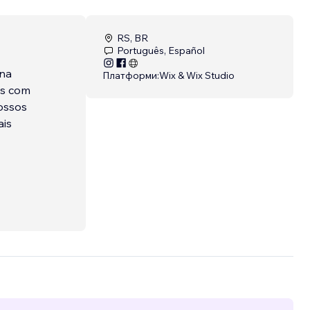
RS, BR
Português, Español
 na
Платформи:
Wix & Wix Studio
os com
nossos
ais