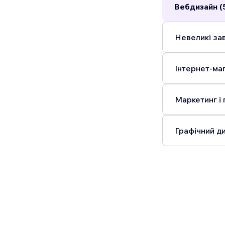
Вебдизайн (
Невеликі зав
Інтернет-маг
Маркетинг і 
Графічний ди