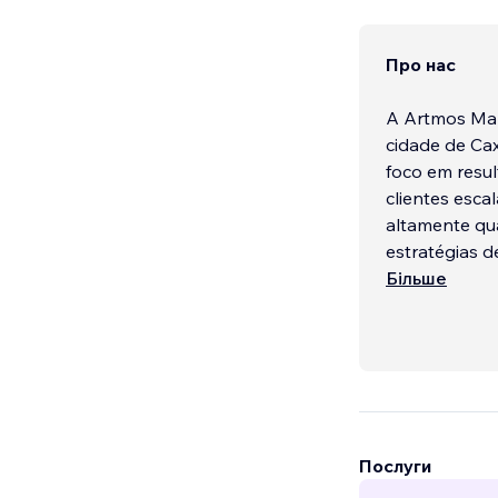
Про нас
A Artmos Mark
cidade de Cax
foco em resul
clientes esca
altamente qua
estratégias d
Більше
Послуги