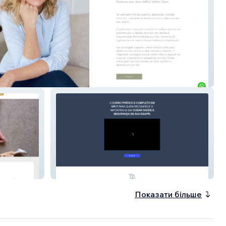
dra Hartveld
NR17 Ergonomia
Показати більше