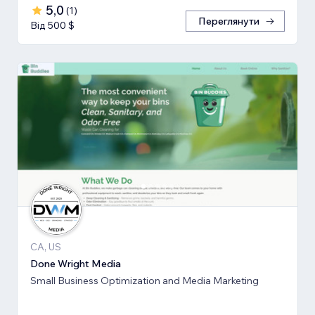
5,0
(
1
)
Переглянути
Від 500 $
CA, US
Done Wright Media
Small Business Optimization and Media Marketing