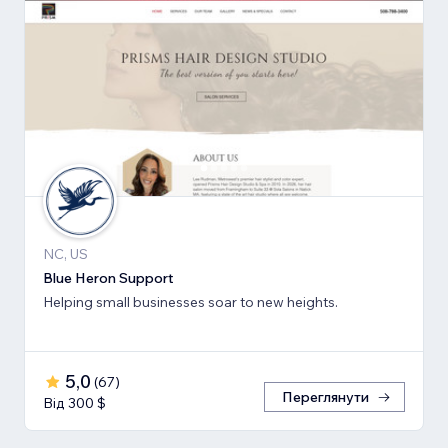
NC, US
Blue Heron Support
Helping small businesses soar to new heights.
5,0
(
67
)
Переглянути
Від 300 $