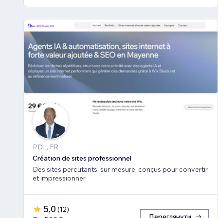
PDL, FR
Création de sites professionnel
Des sites percutants, sur mesure, conçus pour convertir
et impressionner.
5,0
(
12
)
Переглянути