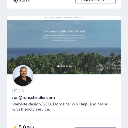
Від 500 $
UT, US
ron@ronschindler.com
Website design, SEO, Domains, Wix Help, and more
with friendly service.
5,0
(
55
)