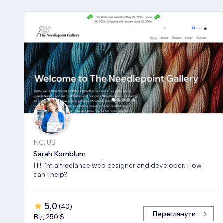
NC, US
Sarah Kornblum
Hi! I'm a freelance web designer and developer. How
can I help?
5,0
(
40
)
Переглянути
Від 250 $