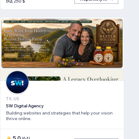
Від 250 $
TX, US
SW Digital Agency
Building websites and strategies that help your vision
thrive online.
5,0
(
64
)