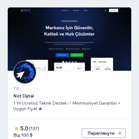
TR
Not Dijital
1 Yıl Ücretsiz Teknik Destek ✅ Memnuniyet Garantisi ⭐
Uygun Fiyat 🔥
5,0
(
137
)
Переглянути
Від 100 $