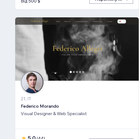
Від 500 $
21, IT
Federico Morando
Visual Designer & Web Specialist
5,0
(
44
)