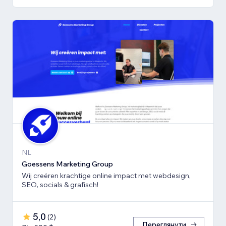
NL
Goessens Marketing Group
Wij creëren krachtige online impact met webdesign,
SEO, socials & grafisch!
5,0
(
2
)
Переглянути