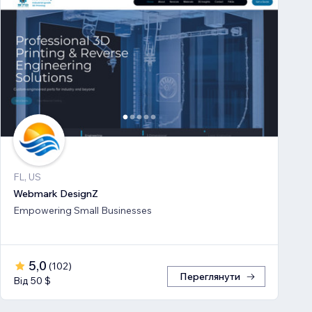
FL, US
Webmark DesignZ
Empowering Small Businesses
5,0
(
102
)
Переглянути
Від 50 $