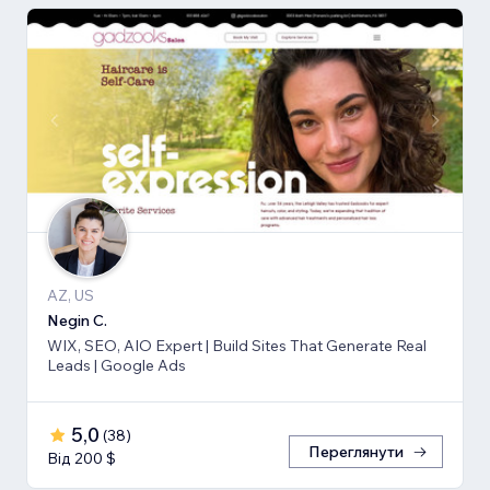
AZ, US
Negin C.
WIX, SEO, AIO Expert | Build Sites That Generate Real
Leads | Google Ads
5,0
(
38
)
Переглянути
Від 200 $