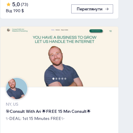
5,0
(
73
)
Переглянути
Від 190 $
NY, US
🎯Consult With Ari 🌟FREE 15 Min Consult🌟
✨DEAL: 1st 15 Minutes FREE✨