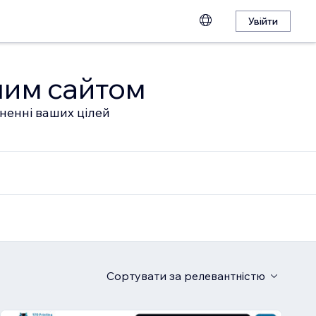
Увійти
шим сайтом
гненні ваших цілей
Сортувати
за релевантністю