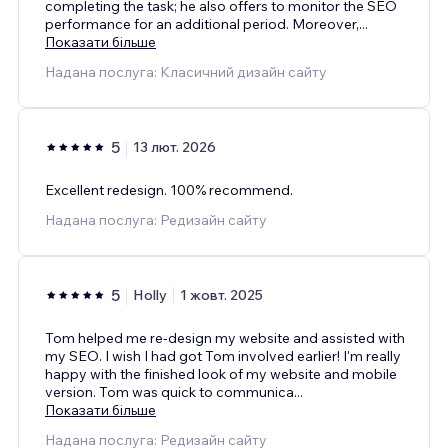
completing the task; he also offers to monitor the SEO
performance for an additional period. Moreover,
...
Показати більше
Надана послуга: Класичний дизайн сайту
5
13 лют. 2026
Excellent redesign. 100% recommend.
Надана послуга: Редизайн сайту
5
Holly
1 жовт. 2025
Tom helped me re-design my website and assisted with
my SEO. I wish I had got Tom involved earlier! I'm really
happy with the finished look of my website and mobile
version. Tom was quick to communica
...
Показати більше
Надана послуга: Редизайн сайту