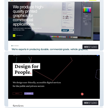
Mobad
Cogworx