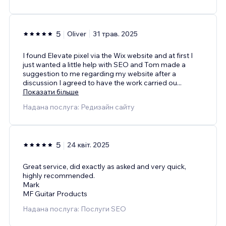
5
Oliver
31 трав. 2025
I found Elevate pixel via the Wix website and at first I
just wanted a little help with SEO and Tom made a
suggestion to me regarding my website after a
discussion I agreed to have the work carried ou
...
Показати більше
Надана послуга: Редизайн сайту
5
24 квіт. 2025
Great service, did exactly as asked and very quick,
highly recommended.
Mark
MF Guitar Products
Надана послуга: Послуги SEO