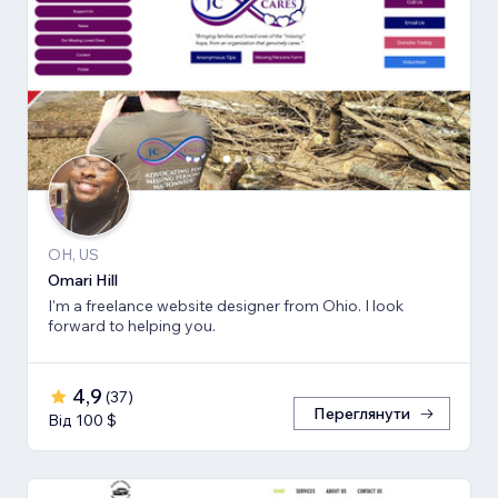
OH, US
Omari Hill
I'm a freelance website designer from Ohio. I look
forward to helping you.
4,9
(
37
)
Переглянути
Від 100 $