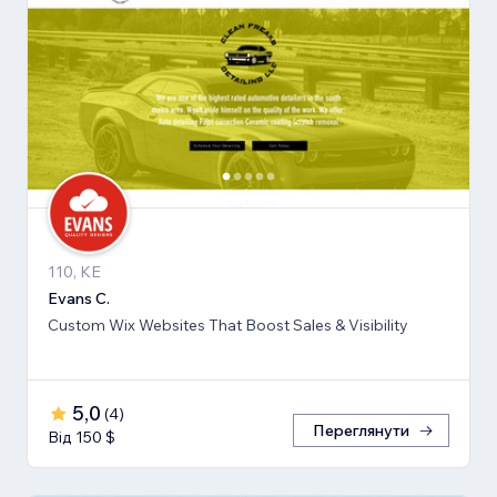
110, KE
Evans C.
Custom Wix Websites That Boost Sales & Visibility
5,0
(
4
)
Переглянути
Від 150 $