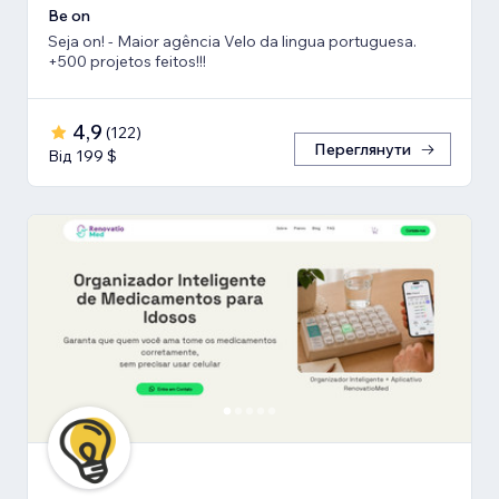
Be on
Seja on! - Maior agência Velo da lingua portuguesa.
+500 projetos feitos!!!
4,9
(
122
)
Переглянути
Від 199 $