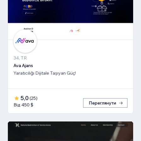
34, TR
Ava Ajans
Yaratıcılığı Dijitale Taşıyan Güç!
5,0
(
25
)
Переглянути
Від 450 $