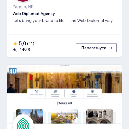
Zagreb, HR
Web Diplomat Agency
Let’s bring your brand to life — the Web Diplomat way.
5,0
(
41
)
Переглянути
Від 149 $