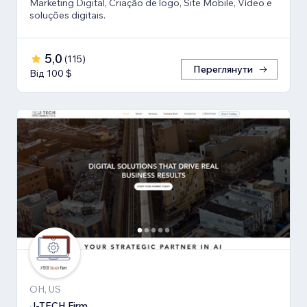
Marketing Digital, Criação de logo, Site Mobile, Vídeo e
soluções digitais.
5,0
(
115
)
Переглянути
Від 100 $
OH, US
J-TECH Firm