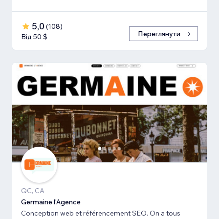
5,0
(
108
)
Переглянути
Від 50 $
QC, CA
Germaine l'Agence
Conception web et référencement SEO. On a tous