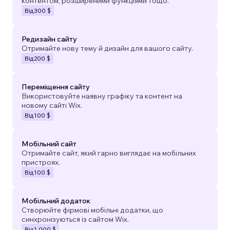
контентом, розширеними функціями тощо.
Від
300 $
Редизайн сайту
Отримайте нову тему й дизайн для вашого сайту.
Від
200 $
Переміщення сайту
Використовуйте наявну графіку та контент на
новому сайті Wix.
Від
100 $
Мобільний сайт
Отримайте сайт, який гарно виглядає на мобільних
пристроях.
Від
100 $
Мобільний додаток
Створюйте фірмові мобільні додатки, що
синхронізуються із сайтом Wix.
Від
1 000 $