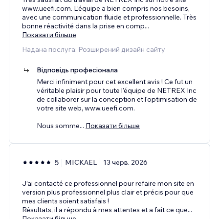
www.ueefi.com. L’équipe a bien compris nos besoins,
avec une communication fluide et professionnelle. Très
bonne réactivité dans la prise en comp
...
Показати більше
Надана послуга: Розширений дизайн сайту
Відповідь професіонала
Merci infiniment pour cet excellent avis ! Ce fut un
véritable plaisir pour toute l'équipe de NETREX Inc
de collaborer sur la conception et l'optimisation de
votre site web, www.ueefi.com.
Nous somme
...
Показати більше
5
MICKAEL
13 черв. 2026
J’ai contacté ce professionnel pour refaire mon site en
version plus professionnel plus clair et précis pour que
mes clients soient satisfais !
Résultats, il a répondu à mes attentes et a fait ce que
...
Показати більше