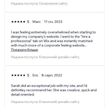
Надана послуга: Оновлення сайту
5
Marc
11 січ. 2023
I was feeling extremely overwhelmed when starting to
design my company's website. I went to the "hire a
professional" tab on Wix and was instantly matched
with much more of a corporate feeling website
...
Показати більше
Надана послуга: Класичний дизайн сайту
5
Eric
8 серп. 2022
Sarah did an exceptional job with my site, and I'd
definitley recommend her. She was creative, quick and
detail oriented.
Надана послуга: Класичний дизайн сайту