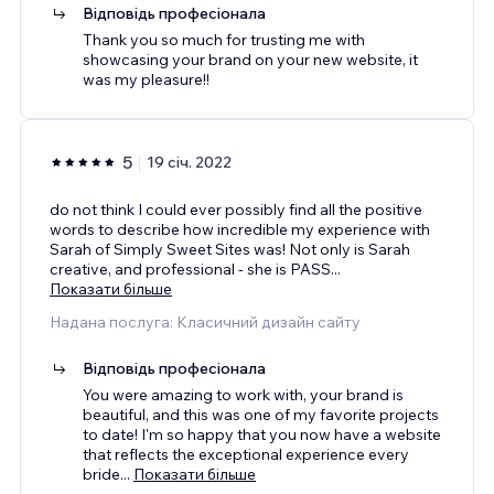
Відповідь професіонала
Thank you so much for trusting me with
showcasing your brand on your new website, it
was my pleasure!!
5
19 січ. 2022
do not think I could ever possibly find all the positive
words to describe how incredible my experience with
Sarah of Simply Sweet Sites was! Not only is Sarah
creative, and professional - she is PASS
...
Показати більше
Надана послуга: Класичний дизайн сайту
Відповідь професіонала
You were amazing to work with, your brand is
beautiful, and this was one of my favorite projects
to date! I'm so happy that you now have a website
that reflects the exceptional experience every
bride
...
Показати більше