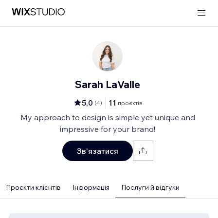
Sarah LaValle
5,0
11
(
4
)
проєктів
My approach to design is simple yet unique and
impressive for your brand!
Зв'язатися
Проєкти клієнтів
Інформація
Послуги й відгуки