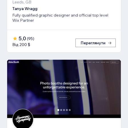
Leeds, GB
Tanya Wragg
Fully qualified graphic designer and official top level
Wix Partner
5,0
(
95
)
Переглянути
Від 200 $