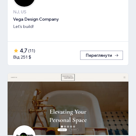
NJ, US
Vega Design Company
Let's build!
4,7
(
11
)
Переглянути
Від 251 $