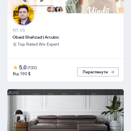
NY, US
Obaid Shahzad | Arcubic
🥇 Top Rated Wix Expert
5,0
(
132
)
Переглянути
Від 190 $