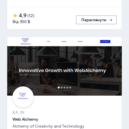
4,9
(
12
)
Переглянути
Від 350 $
KA, IN
Web Alchemy
Alchemy of Creativity and Technology