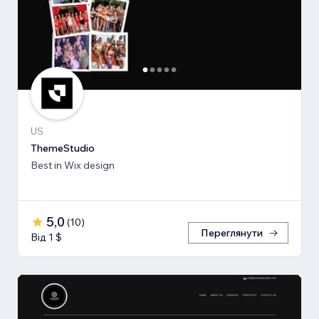
US
ThemeStudio
Best in Wix design
5,0
(
10
)
Переглянути
Від 1 $