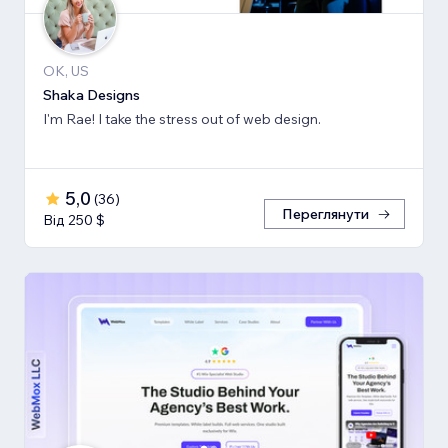
OK, US
Shaka Designs
I'm Rae! I take the stress out of web design.
5,0
(
36
)
Переглянути
Від 250 $