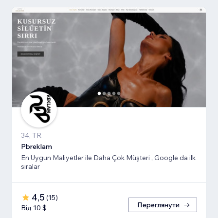
34, TR
Pbreklam
En Uygun Maliyetler ile Daha Çok Müşteri , Google da ilk
sıralar
4,5
(
15
)
Переглянути
Від 10 $