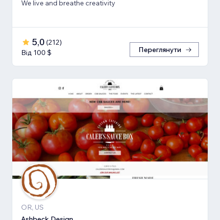
We live and breathe creativity
5,0
(
212
)
Переглянути
Від 100 $
OR, US
Ashbeck Design