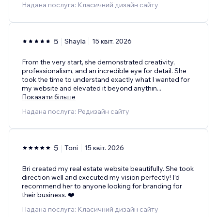
Надана послуга: Класичний дизайн сайту
5
Shayla
15 квіт. 2026
From the very start, she demonstrated creativity,
professionalism, and an incredible eye for detail. She
took the time to understand exactly what I wanted for
my website and elevated it beyond anythin
...
Показати більше
Надана послуга: Редизайн сайту
5
Toni
15 квіт. 2026
Bri created my real estate website beautifully. She took
direction well and executed my vision perfectly! I’d
recommend her to anyone looking for branding for
their business. ❤️
Надана послуга: Класичний дизайн сайту