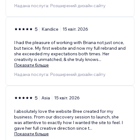
Надана послуга: Розширений дизайн сайту
5
Kandice
15 квіт. 2026
I had the pleasure of working with Briana not just once,
but twice. My first website and now my full rebrand and
she exceeded my expectations both times. Her
creativity is unmatched, & she truly knows
...
Показати більше
Надана послуга: Розширений дизайн сайту
5
Asia
15 квіт. 2026
I absolutely love the website Bree created for my
business. From our discovery session to launch, she
was attentive to exactly how I wanted the site to feel. I
gave her full creative direction since t
...
Показати більше