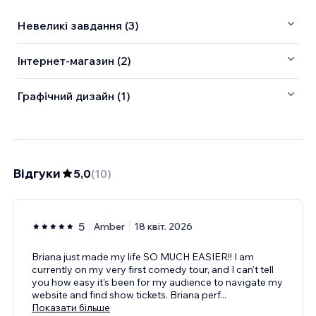
Невеликі завдання (3)
Інтернет-магазин (2)
Графічний дизайн (1)
Відгуки
5,0
(
10
)
5
Amber
18 квіт. 2026
Briana just made my life SO MUCH EASIER!! I am
currently on my very first comedy tour, and I can't tell
you how easy it's been for my audience to navigate my
website and find show tickets. Briana perf
...
Показати більше