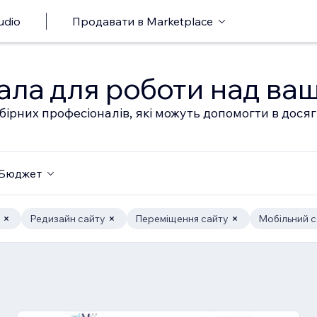
udio
Продавати в Marketplace
ала для роботи над ва
бірних професіоналів, які можуть допомогти в дося
Бюджет
Редизайн сайту
Переміщення сайту
Мобільний с