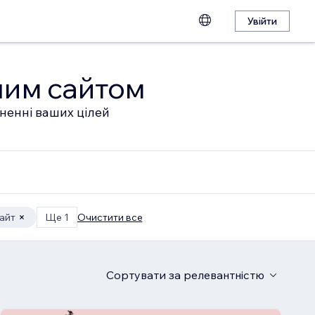
Увійти
шим сайтом
гненні ваших цілей
айт
Ще 1
Очистити все
Сортувати
за релевантністю