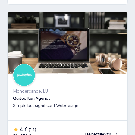
Mondercange, LU
Quiteoften Agency
Simple but significant Webdesign
4,6
(
14
)
Переглянути