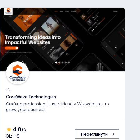
IN
CoreWave Technologies
Crafting professional, user-friendly Wix websites to
grow your business.
4,8
(
6
)
Переглянути
Від 1 $