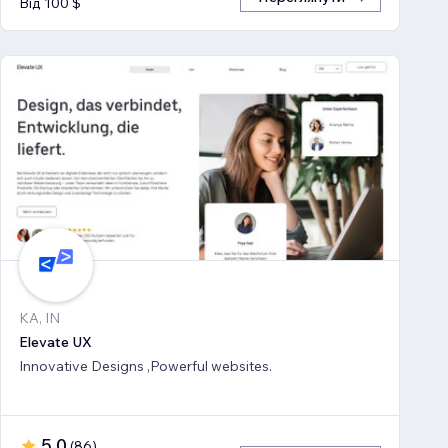
Від 100 $
KA, IN
Elevate UX
Innovative Designs ,Powerful websites.
5,0
(
86
)