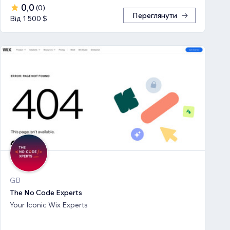
0,0
(
0
)
Переглянути
Від 1 500 $
GB
The No Code Experts
Your Iconic Wix Experts