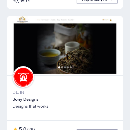
Від 350 $
DL, IN
Jony Designs
Designs that works
5,0
(
29
)