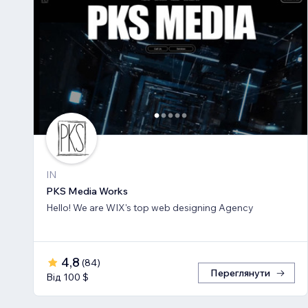
IN
PKS Media Works
Hello! We are WIX's top web designing Agency
4,8
(
84
)
Переглянути
Від 100 $