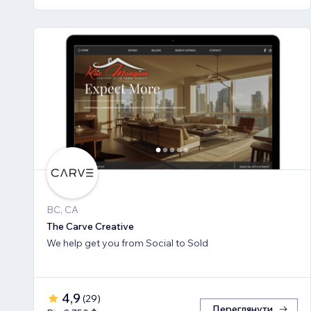
BC, CA
The Carve Creative
We help get you from Social to Sold
4,9
(
29
)
Переглянути