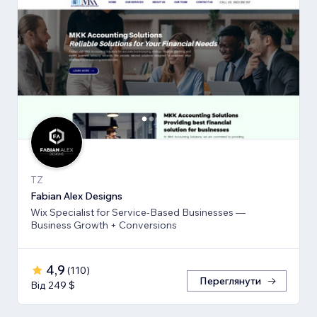
TZ
Fabian Alex Designs
Wix Specialist for Service-Based Businesses —
Business Growth + Conversions
4,9
(
110
)
Переглянути
Від 249 $