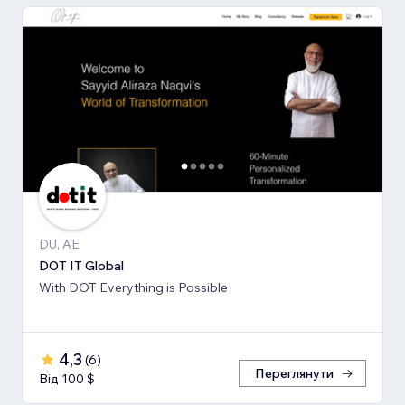
DU, AE
DOT IT Global
With DOT Everything is Possible
4,3
(
6
)
Переглянути
Від 100 $