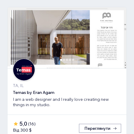
TA, IL
Temas by Eran Agam
I am a web designer and I really love creating new
things in my studio.
5,0
(
16
)
Переглянути
Від 300 $