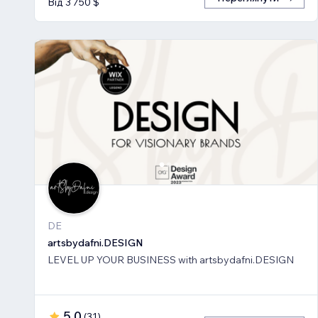
Від 3 750 $
DE
artsbydafni.DESIGN
LEVEL UP YOUR BUSINESS with artsbydafni.DESIGN
5,0
(
31
)