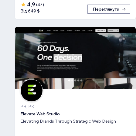
4,9
(
47
)
Переглянути
Від 649 $
PB, PK
Elevate Web Studio
Elevating Brands Through Strategic Web Design