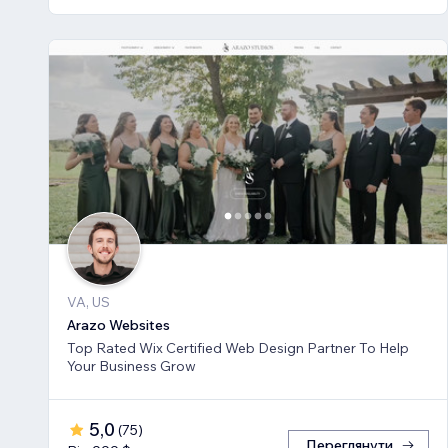
VA, US
Arazo Websites
Top Rated Wix Certified Web Design Partner To Help
Your Business Grow
5,0
(
75
)
Переглянути