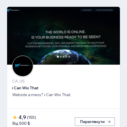
CA, US
i Can Wix That
Website a mess? i Can Wix That.
4,9
(
155
)
Переглянути
Від 500 $