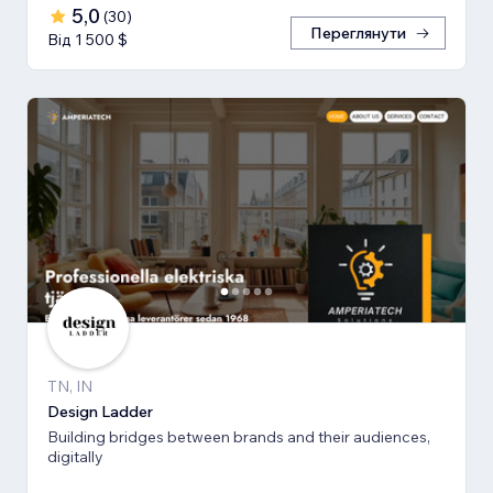
5,0
(
30
)
Переглянути
Від 1 500 $
TN, IN
Design Ladder
Building bridges between brands and their audiences,
digitally