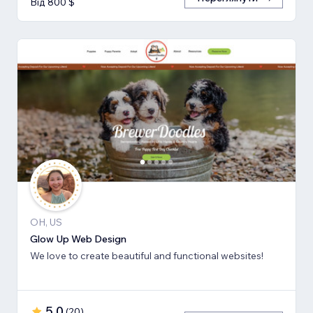
Від 800 $
OH, US
Glow Up Web Design
We love to create beautiful and functional websites!
5,0
(
20
)