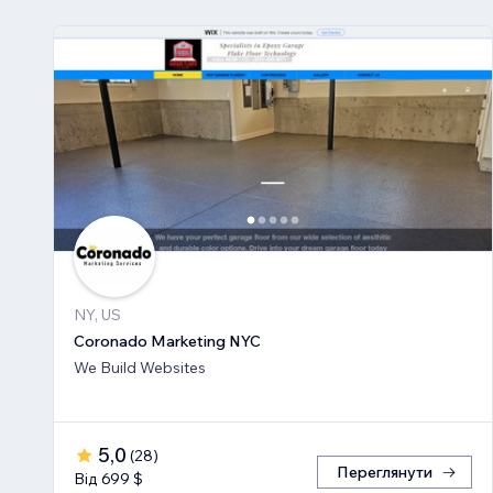
NY, US
Coronado Marketing NYC
We Build Websites
5,0
(
28
)
Переглянути
Від 699 $