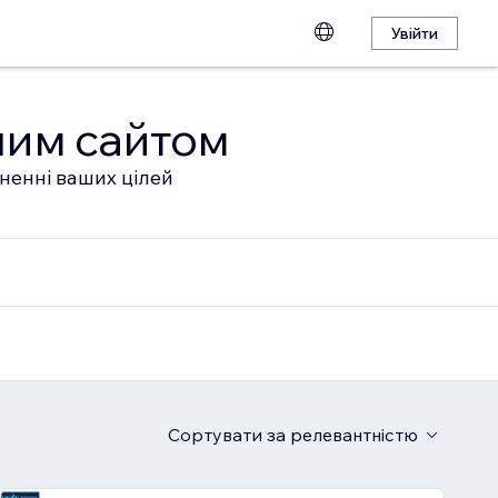
Увійти
шим сайтом
гненні ваших цілей
Сортувати
за релевантністю