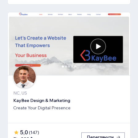
NC, US
KayBee Design & Marketing
Create Your Digital Presence
5,0
(
147
)
Переглянути