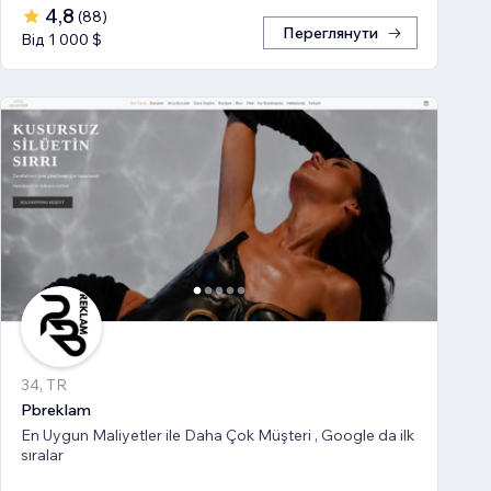
4,8
(
88
)
Переглянути
Від 1 000 $
34, TR
Pbreklam
En Uygun Maliyetler ile Daha Çok Müşteri , Google da ilk
sıralar