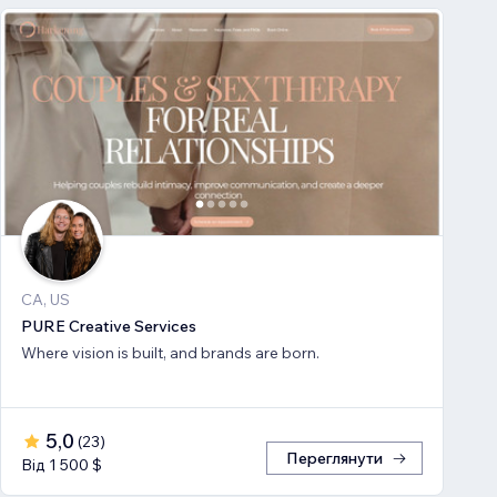
CA, US
PURE Creative Services
Where vision is built, and brands are born.
5,0
(
23
)
Переглянути
Від 1 500 $