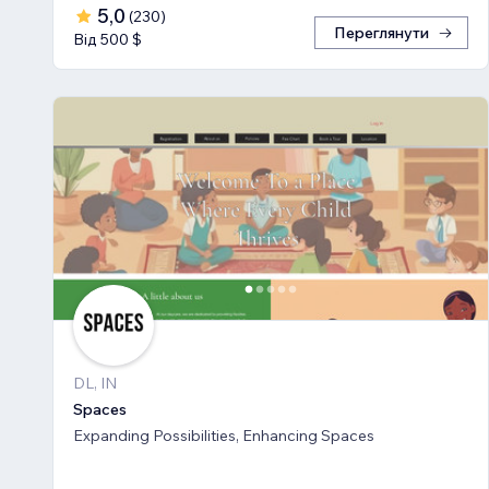
5,0
(
230
)
Переглянути
Від 500 $
DL, IN
Spaces
Expanding Possibilities, Enhancing Spaces