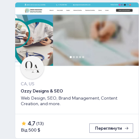
CA, US
Ozzy Designs & SEO
Web Design, SEO, Brand Management, Content
Creation, and more.
4,7
(
13
)
Переглянути
Від 500 $