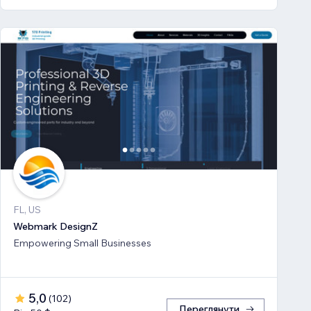
FL, US
Webmark DesignZ
Empowering Small Businesses
5,0
(
102
)
Переглянути