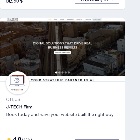
Від 50 $
OH, US
J-TECH Firm
Book today and have your website built the right way.
4,8
(
115
)