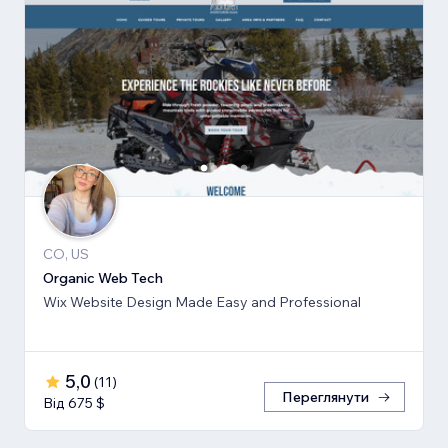
CO, US
Organic Web Tech
Wix Website Design Made Easy and Professional
5,0
(
11
)
Переглянути
Від 675 $