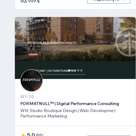
Від 999 $
WY, US
FORMATNULL™ | Digital Performance Consulting
WIX Studio Boutique Design | Web-Developme |
Performance Marketing
5,0
(
55
)