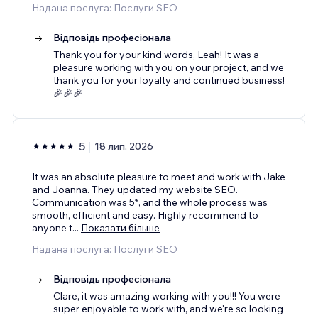
Надана послуга: Послуги SEO
Відповідь професіонала
Thank you for your kind words, Leah! It was a
pleasure working with you on your project, and we
thank you for your loyalty and continued business!
🎉🎉🎉
5
18 лип. 2026
It was an absolute pleasure to meet and work with Jake
and Joanna. They updated my website SEO.
Communication was 5*, and the whole process was
smooth, efficient and easy. Highly recommend to
anyone t
...
Показати більше
Надана послуга: Послуги SEO
Відповідь професіонала
Clare, it was amazing working with you!!! You were
super enjoyable to work with, and we're so looking