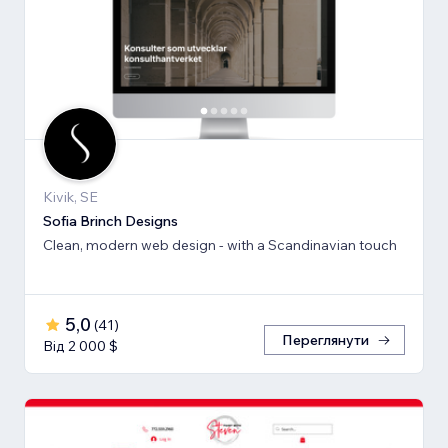
Kivik, SE
Sofia Brinch Designs
Clean, modern web design - with a Scandinavian touch
5,0
(
41
)
Переглянути
Від 2 000 $