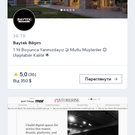
34, TR
Baytek Bilişim
1 Yıl Boyunca Yanınızdayız 🤝 Mutlu Müşteriler 😊
Ulaşılabilir Kalite 🌟
5,0
(
36
)
Переглянути
Від 350 $