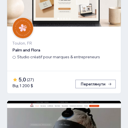
Toulon, FR
Palm and Flora
🍊 Studio créatif pour marques & entrepreneurs
5,0
(
27
)
Переглянути
Від 1 200 $