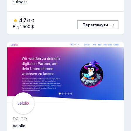
suksess!
4,7
(
17
)
Переглянути
Від 1 500 $
DC, CO
Velolix