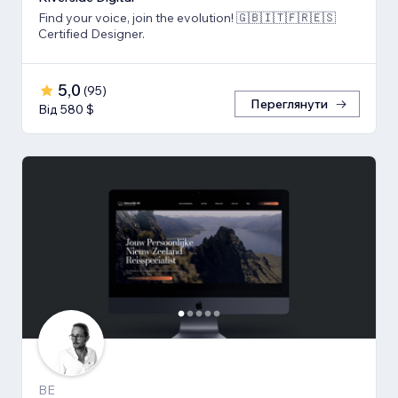
Find your voice, join the evolution! 🇬🇧🇮🇹🇫🇷🇪🇸
Certified Designer.
5,0
(
95
)
Переглянути
Від 580 $
BE