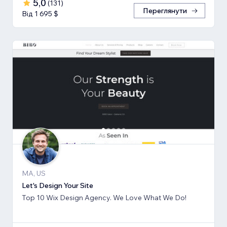
5,0
(
131
)
Переглянути
Від 1 695 $
MA, US
Let's Design Your Site
Top 10 Wix Design Agency. We Love What We Do!