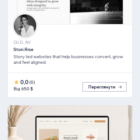
QLD, AU
Stori.Rise
Story-led websites that help businesses convert, grow
and feel aligned.
0,0
(
0
)
Переглянути
Від 650 $