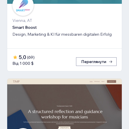
Vienna, AT
Smart Boost
Design, Marketing & KI für messbaren digitalen Erfolg
5,0
(
69
)
Переглянути
Від 1 000 $