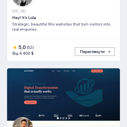
VIC, AU
Hey! It's Lola
Strategic, beautiful Wix websites that turn visitors into
real enquiries.
5,0
(
52
)
Переглянути
Від 4 400 $