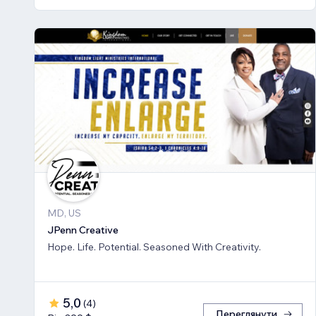
MD, US
JPenn Creative
Hope. Life. Potential. Seasoned With Creativity.
5,0
(
4
)
Переглянути