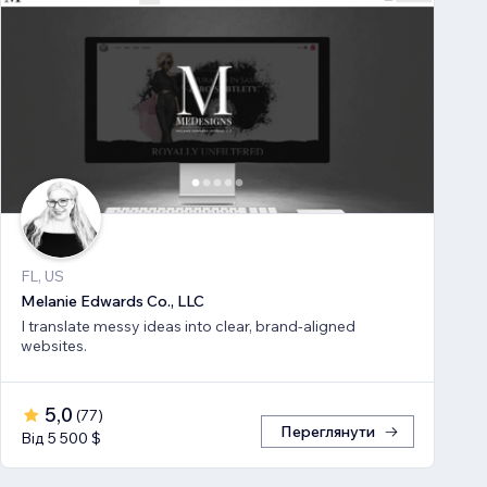
FL, US
Melanie Edwards Co., LLC
I translate messy ideas into clear, brand-aligned
websites.
5,0
(
77
)
Переглянути
Від 5 500 $