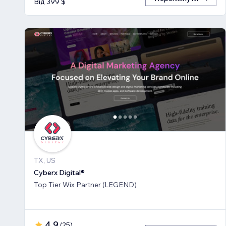
Від 399 $
TX, US
Cyberx Digital®
Top Tier Wix Partner (LEGEND)
4,9
(
25
)