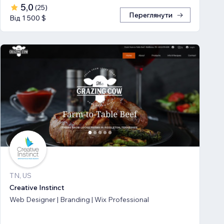
5,0
(
25
)
Переглянути
Від 1 500 $
TN, US
Creative Instinct
Web Designer | Branding | Wix Professional