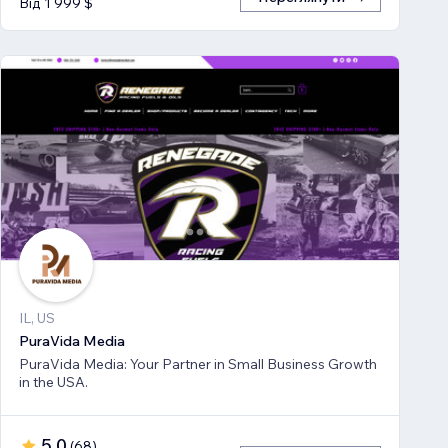
Від 1 999 $
IL, US
PuraVida Media
PuraVida Media: Your Partner in Small Business Growth
in the USA.
5,0
(
68
)