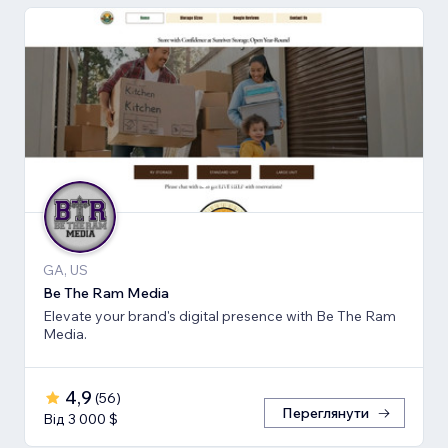
GA, US
Be The Ram Media
Elevate your brand's digital presence with Be The Ram
Media.
4,9
(
56
)
Переглянути
Від 3 000 $