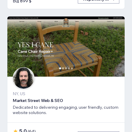
Від 899 $
NY, US
Market Street Web & SEO
Dedicated to delivering engaging, user friendly, custom
website solutions.
5,0
(
64
)