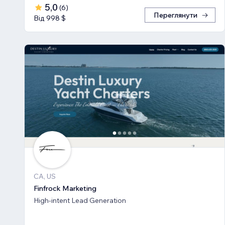
5,0
(
6
)
Переглянути
Від 998 $
CA, US
Finfrock Marketing
High-intent Lead Generation