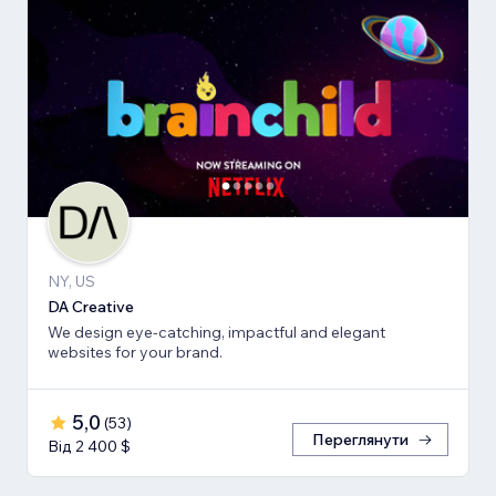
NY, US
DA Creative
We design eye-catching, impactful and elegant
websites for your brand.
5,0
(
53
)
Переглянути
Від 2 400 $