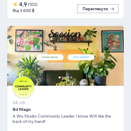
4,9
(
102
)
Переглянути
Від 3 600 $
VA, US
Bd Magic
A Wix Studio Community Leader. I know WIX like the
back of my hand!