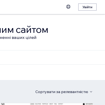
Увійти
шим сайтом
гненні ваших цілей
Сортувати
за релевантністю