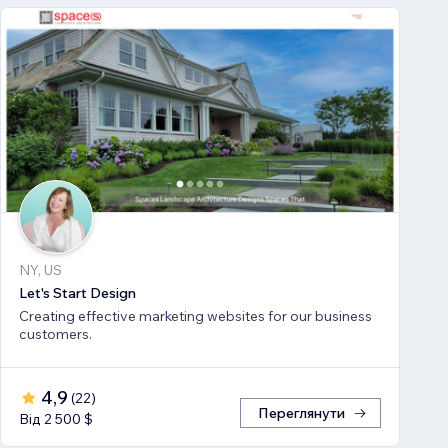
NY, US
Let's Start Design
Creating effective marketing websites for our business
customers.
4,9
(
22
)
Переглянути
Від 2 500 $