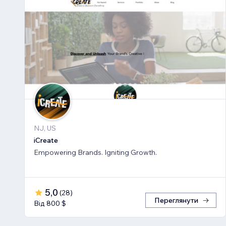
NJ, US
iCreate
Empowering Brands. Igniting Growth.
5,0
(
28
)
Переглянути
Від 800 $