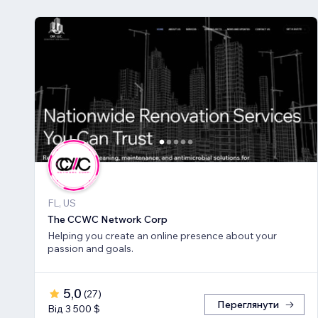
FL, US
The CCWC Network Corp
Helping you create an online presence about your
passion and goals.
5,0
(
27
)
Переглянути
Від 3 500 $