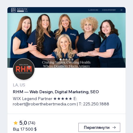
LA, US
RHM — Web Design, Digital Marketing, SEO
WIX Legend Partner ★★★★★ E:
robert@roberthebertmedia.com | T: 225.250.1888
5,0
(
74
)
Переглянути
Від 17 500 $